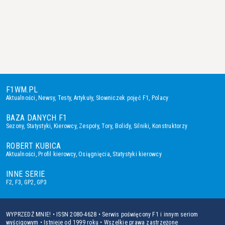
F1WM.PL
Aktualności
,
Newsy
,
Testy
,
Artykuły
,
Słowniczek pojęć F1
,
Polacy
BAZA DANYCH F1
Sezony
,
Statystyki
,
Kierowcy
,
Zespoły
,
Tory
,
Bolidy
,
Silniki
,
Konstruktorzy
ROBERT KUBICA
Aktualności
,
Profil kierowcy
,
Osiągnięcia
,
Statystyki kierowcy
INNE SERIE
F2
,
F3
,
GP2
,
GP3
WYPRZEDŹ MNIE! • ISSN 2080-4628 • Serwis poświęcony F1 i innym seriom
wyścigowym • Istnieje od 1999 roku • Wszelkie prawa zastrzeżone