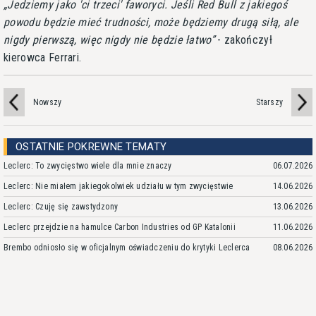
Jedziemy jako 'ci trzeci' faworyci. Jeśli Red Bull z jakiegoś
powodu będzie mieć trudności, może będziemy drugą siłą, ale
nigdy pierwszą, więc nigdy nie będzie łatwo
- zakończył
kierowca Ferrari.
Nowszy
Starszy
OSTATNIE POKREWNE TEMATY
Leclerc: To zwycięstwo wiele dla mnie znaczy
06.07.2026
Leclerc: Nie miałem jakiegokolwiek udziału w tym zwycięstwie
14.06.2026
Leclerc: Czuję się zawstydzony
13.06.2026
Leclerc przejdzie na hamulce Carbon Industries od GP Katalonii
11.06.2026
Brembo odniosło się w oficjalnym oświadczeniu do krytyki Leclerca
08.06.2026