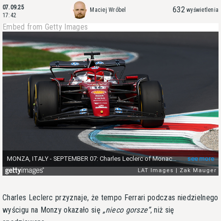
07.09.25
632
Maciej Wróbel
wyświetlenia
17:42
Embed from Getty Images
Charles Leclerc przyznaje, że tempo Ferrari podczas niedzielnego
wyścigu na Monzy okazało się
nieco gorsze
, niż się