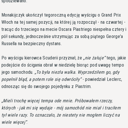
spodziewano.
Monakijczyk ukończył tegoroczną edycję wyścigu o Grand Prix
Włoch na tej samej pozycji, na której ją rozpoczął - na czwartej -
tracąc do trzeciego na mecie Oscara Piastriego niespełna cztery i
pół sekundy, jednocześnie utrzymując za sobą piątego George'a
Russella na bezpieczny dystans.
Po wyścigu kierowca Scuderii przyznał, że
nie żałuje
tego, jakie
podejście do ścigania obrał w niedzielę biorąc pod uwagę tempo
jego samochodu.
To była niezła walka. Wyprzedziłem go, gdy
popełnił błąd, a potem role się odwróciły
- powiedział Leclerc,
odnosząc się do swojego pojedynku z Piastrim.
Mieli trochę więcej tempa ode mnie. Próbowałem rzeczy,
których - jak mi się wydaje - mój samochód nie miał i traciłem
tył wiele razy. To oznaczało, że niestety nie mogłem liczyć na
wiele więcej
.