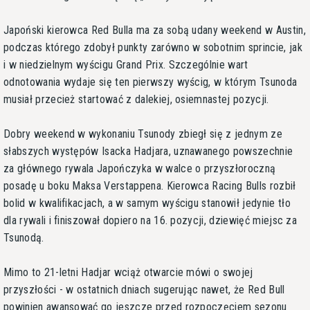
Japoński kierowca Red Bulla ma za sobą udany weekend w Austin,
podczas którego zdobył punkty zarówno w sobotnim sprincie, jak
i w niedzielnym wyścigu Grand Prix. Szczególnie wart
odnotowania wydaje się ten pierwszy wyścig, w którym Tsunoda
musiał przecież startować z dalekiej, osiemnastej pozycji.
Dobry weekend w wykonaniu Tsunody zbiegł się z jednym ze
słabszych występów Isacka Hadjara, uznawanego powszechnie
za głównego rywala Japończyka w walce o przyszłoroczną
posadę u boku Maksa Verstappena. Kierowca Racing Bulls rozbił
bolid w kwalifikacjach, a w samym wyścigu stanowił jedynie tło
dla rywali i finiszował dopiero na 16. pozycji, dziewięć miejsc za
Tsunodą.
Mimo to 21-letni Hadjar wciąż otwarcie mówi o swojej
przyszłości - w ostatnich dniach sugerując nawet, że Red Bull
powinien awansować go jeszcze przed rozpoczęciem sezonu