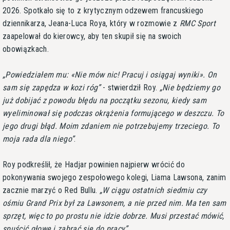
2026. Spotkało się to z krytycznym odzewem francuskiego
dziennikarza, Jeana-Luca Roya, który w rozmowie z
RMC Sport
zaapelował do kierowcy, aby ten skupił się na swoich
obowiązkach.
Powiedziałem mu: «Nie mów nic! Pracuj i osiągaj wyniki». On
sam się zapędza w kozi róg
- stwierdził Roy.
Nie będziemy go
już dobijać z powodu błędu na początku sezonu, kiedy sam
wyeliminował się podczas okrążenia formującego w deszczu. To
jego drugi błąd. Moim zdaniem nie potrzebujemy trzeciego. To
moja rada dla niego
.
Roy podkreślił, że Hadjar powinien najpierw wrócić do
pokonywania swojego zespołowego kolegi, Liama Lawsona, zanim
zacznie marzyć o Red Bullu.
W ciągu ostatnich siedmiu czy
ośmiu Grand Prix był za Lawsonem, a nie przed nim. Ma ten sam
sprzęt, więc to po prostu nie idzie dobrze. Musi przestać mówić,
spuścić głowę i zabrać się do pracy
.