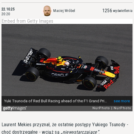
22.10.25
1256
Maciej Wróbel
wyświetlenia
20:20
Embed from Getty Images
Laurent Mekies przyznał, że ostatnie postępy Yukiego Tsunody -
choć dostrzegalne - wciąż są
niewystarczające
.