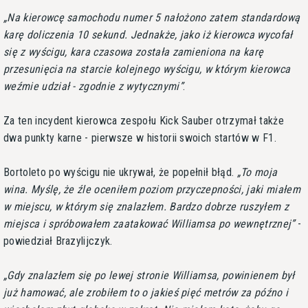
Na kierowcę samochodu numer 5 nałożono zatem standardową
karę doliczenia 10 sekund. Jednakże, jako iż kierowca wycofał
się z wyścigu, kara czasowa została zamieniona na karę
przesunięcia na starcie kolejnego wyścigu, w którym kierowca
weźmie udział - zgodnie z wytycznymi
.
Za ten incydent kierowca zespołu Kick Sauber otrzymał także
dwa punkty karne - pierwsze w historii swoich startów w F1.
Bortoleto po wyścigu nie ukrywał, że popełnił błąd.
To moja
wina. Myślę, że źle oceniłem poziom przyczepności, jaki miałem
w miejscu, w którym się znalazłem. Bardzo dobrze ruszyłem z
miejsca i spróbowałem zaatakować Williamsa po wewnętrznej
-
powiedział Brazylijczyk.
Gdy znalazłem się po lewej stronie Williamsa, powinienem był
już hamować, ale zrobiłem to o jakieś pięć metrów za późno i