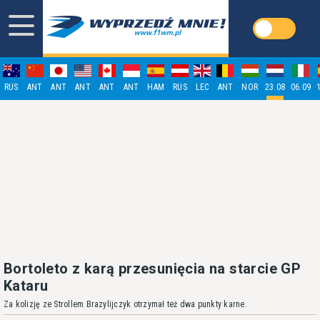
RUS
ANT
ANT
ANT
ANT
ANT
HAM
RUS
LEC
ANT
NOR
23.08
06.09
Bortoleto z karą przesunięcia na starcie GP
Kataru
Za kolizję ze Strollem Brazylijczyk otrzymał też dwa punkty karne.