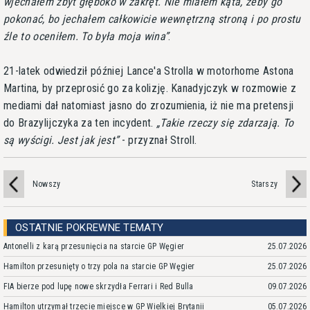
wjechałem zbyt głęboko w zakręt. Nie miałem kąta, żeby go
pokonać, bo jechałem całkowicie wewnętrzną stroną i po prostu
źle to oceniłem. To była moja wina
.
21-latek odwiedził później Lance'a Strolla w motorhome Astona
Martina, by przeprosić go za kolizję. Kanadyjczyk w rozmowie z
mediami dał natomiast jasno do zrozumienia, iż nie ma pretensji
do Brazylijczyka za ten incydent.
Takie rzeczy się zdarzają. To
są wyścigi. Jest jak jest
- przyznał Stroll.
Nowszy
Starszy
OSTATNIE POKREWNE TEMATY
Antonelli z karą przesunięcia na starcie GP Węgier
25.07.2026
Hamilton przesunięty o trzy pola na starcie GP Węgier
25.07.2026
FIA bierze pod lupę nowe skrzydła Ferrari i Red Bulla
09.07.2026
Hamilton utrzymał trzecie miejsce w GP Wielkiej Brytanii
05.07.2026