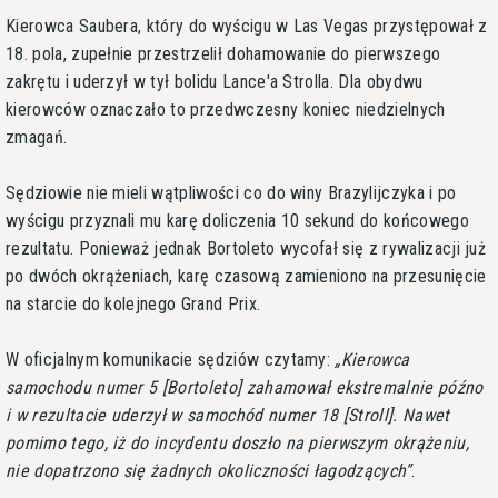
Kierowca Saubera, który do wyścigu w Las Vegas przystępował z
18. pola, zupełnie przestrzelił dohamowanie do pierwszego
zakrętu i uderzył w tył bolidu Lance'a Strolla. Dla obydwu
kierowców oznaczało to przedwczesny koniec niedzielnych
zmagań.
Sędziowie nie mieli wątpliwości co do winy Brazylijczyka i po
wyścigu przyznali mu karę doliczenia 10 sekund do końcowego
rezultatu. Ponieważ jednak Bortoleto wycofał się z rywalizacji już
po dwóch okrążeniach, karę czasową zamieniono na przesunięcie
na starcie do kolejnego Grand Prix.
W oficjalnym komunikacie sędziów czytamy:
Kierowca
samochodu numer 5 [Bortoleto] zahamował ekstremalnie późno
i w rezultacie uderzył w samochód numer 18 [Stroll]. Nawet
pomimo tego, iż do incydentu doszło na pierwszym okrążeniu,
nie dopatrzono się żadnych okoliczności łagodzących
.