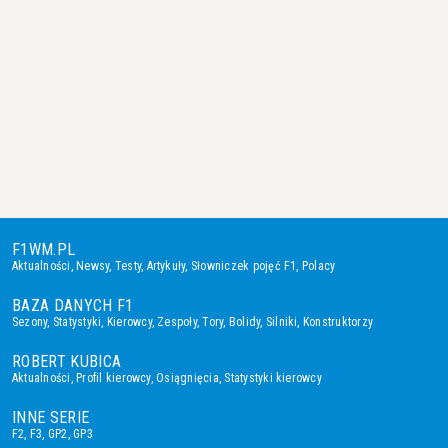
F1WM.PL
Aktualności
,
Newsy
,
Testy
,
Artykuły
,
Słowniczek pojęć F1
,
Polacy
BAZA DANYCH F1
Sezony
,
Statystyki
,
Kierowcy
,
Zespoły
,
Tory
,
Bolidy
,
Silniki
,
Konstruktorzy
ROBERT KUBICA
Aktualności
,
Profil kierowcy
,
Osiągnięcia
,
Statystyki kierowcy
INNE SERIE
F2
,
F3
,
GP2
,
GP3