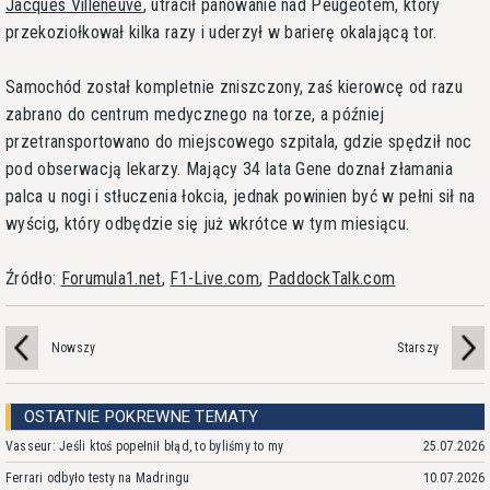
Jacques Villeneuve
, utracił panowanie nad Peugeotem, który
przekoziołkował kilka razy i uderzył w barierę okalającą tor.
Samochód został kompletnie zniszczony, zaś kierowcę od razu
zabrano do centrum medycznego na torze, a później
przetransportowano do miejscowego szpitala, gdzie spędził noc
pod obserwacją lekarzy. Mający 34 lata Gene doznał złamania
palca u nogi i stłuczenia łokcia, jednak powinien być w pełni sił na
wyścig, który odbędzie się już wkrótce w tym miesiącu.
Źródło:
Forumula1.net
,
F1-Live.com
,
PaddockTalk.com
Nowszy
Starszy
OSTATNIE POKREWNE TEMATY
Vasseur: Jeśli ktoś popełnił błąd, to byliśmy to my
25.07.2026
Ferrari odbyło testy na Madringu
10.07.2026