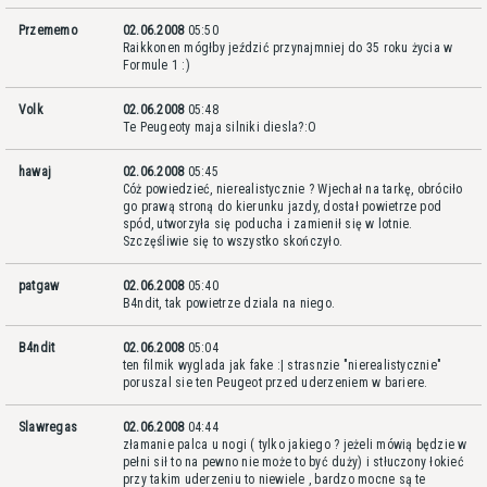
Przememo
02.06.2008
05:50
Raikkonen mógłby jeździć przynajmniej do 35 roku życia w
Formule 1 :)
Volk
02.06.2008
05:48
Te Peugeoty maja silniki diesla?:O
hawaj
02.06.2008
05:45
Cóż powiedzieć, nierealistycznie ? Wjechał na tarkę, obróciło
go prawą stroną do kierunku jazdy, dostał powietrze pod
spód, utworzyła się poducha i zamienił się w lotnie.
Szczęśliwie się to wszystko skończyło.
patgaw
02.06.2008
05:40
B4ndit, tak powietrze dziala na niego.
B4ndit
02.06.2008
05:04
ten filmik wyglada jak fake :| strasnzie "nierealistycznie"
poruszal sie ten Peugeot przed uderzeniem w bariere.
Slawregas
02.06.2008
04:44
złamanie palca u nogi ( tylko jakiego ? jeżeli mówią będzie w
pełni sił to na pewno nie może to być duży) i stłuczony łokieć
przy takim uderzeniu to niewiele , bardzo mocne są te