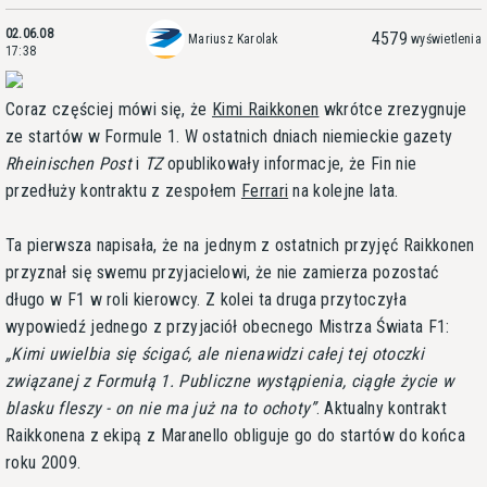
02.06.08
4579
Mariusz Karolak
wyświetlenia
17:38
Coraz częściej mówi się, że
Kimi Raikkonen
wkrótce zrezygnuje
ze startów w Formule 1. W ostatnich dniach niemieckie gazety
Rheinischen Post
i
TZ
opublikowały informacje, że Fin nie
przedłuży kontraktu z zespołem
Ferrari
na kolejne lata.
Ta pierwsza napisała, że na jednym z ostatnich przyjęć Raikkonen
przyznał się swemu przyjacielowi, że nie zamierza pozostać
długo w F1 w roli kierowcy. Z kolei ta druga przytoczyła
wypowiedź jednego z przyjaciół obecnego Mistrza Świata F1:
Kimi uwielbia się ścigać, ale nienawidzi całej tej otoczki
związanej z Formułą 1. Publiczne wystąpienia, ciągłe życie w
blasku fleszy - on nie ma już na to ochoty
. Aktualny kontrakt
Raikkonena z ekipą z Maranello obliguje go do startów do końca
roku 2009.