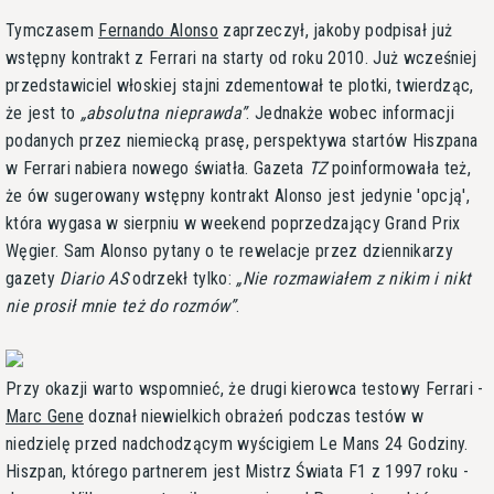
Tymczasem
Fernando Alonso
zaprzeczył, jakoby podpisał już
wstępny kontrakt z Ferrari na starty od roku 2010. Już wcześniej
przedstawiciel włoskiej stajni zdementował te plotki, twierdząc,
że jest to
absolutna nieprawda
. Jednakże wobec informacji
podanych przez niemiecką prasę, perspektywa startów Hiszpana
w Ferrari nabiera nowego światła. Gazeta
TZ
poinformowała też,
że ów sugerowany wstępny kontrakt Alonso jest jedynie 'opcją',
która wygasa w sierpniu w weekend poprzedzający Grand Prix
Węgier. Sam Alonso pytany o te rewelacje przez dziennikarzy
gazety
Diario AS
odrzekł tylko:
Nie rozmawiałem z nikim i nikt
nie prosił mnie też do rozmów
.
Przy okazji warto wspomnieć, że drugi kierowca testowy Ferrari -
Marc Gene
doznał niewielkich obrażeń podczas testów w
niedzielę przed nadchodzącym wyścigiem Le Mans 24 Godziny.
Hiszpan, którego partnerem jest Mistrz Świata F1 z 1997 roku -