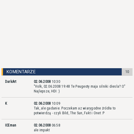
KOMENTARZE
10
DarkArt
02.06.2008
10:30
"Volk, 02.06.2008 19:48 Te Peugeoty maja silniki diesla?:O"
Najlepsze, HDI :)
K
02.06.2008
10:09
Tak, ale gadanie. Poczekam az wiarygodne źródła to
potwierdzą - czyli Bild, The Sun, Fakt i Onet :P
ICEman
02.06.2008
06:58
ale impakt