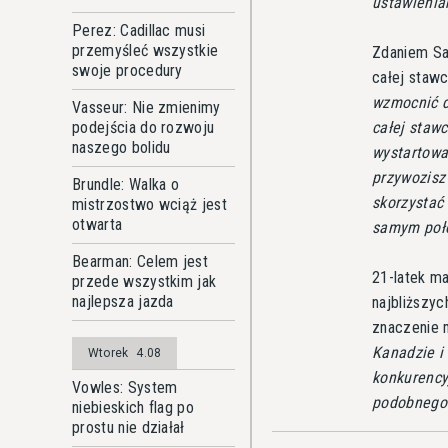
ustawienia
Perez: Cadillac musi
przemyśleć wszystkie
Zdaniem Sa
swoje procedury
całej staw
wzmocnić d
Vasseur: Nie zmienimy
całej staw
podejścia do rozwoju
naszego bolidu
wystartowa
przywozisz
Brundle: Walka o
skorzystać
mistrzostwo wciąż jest
otwarta
samym poł
Bearman: Celem jest
21-latek m
przede wszystkim jak
najlepsza jazda
najbliższyc
znaczenie 
Kanadzie i
Wtorek
4.08
konkurency
Vowles: System
podobnego
niebieskich flag po
prostu nie działał