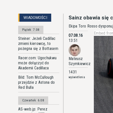
Sainz obawia się 
WIADOMOŚCI
Ekipa Toro Rosso dysponuj
Piątek
7.08
Embed from
07.08.16
Steiner: Jeżeli Cadillac
13:51
zmieni kierowcę, to
pożegna się z Bottasem
Racer.com: Ugochukwu
Mateusz
może dołączyć do
Szymkiewicz
Akademii Cadillaca
1431
Bild: Tom McCullough
wyświetlenia
przejdzie z Astona do
Red Bulla
Czwartek
6.08
AS-web.jp: Perez