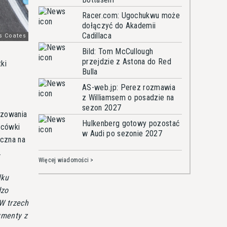
Racer.com: Ugochukwu może
dołączyć do Akademii
Cadillaca
Bild: Tom McCullough
przejdzie z Astona do Red
ki
Bulla
AS-web.jp: Perez rozmawia
z Williamsem o posadzie na
sezon 2027
izowania
Hulkenberg gotowy pozostać
ńcówki
w Audi po sezonie 2027
oczna na
.
Więcej wiadomości >
lku
dzo
W trzech
ymenty z