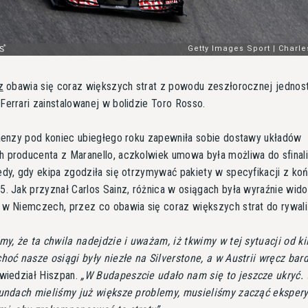
z
obawia się coraz większych strat z powodu zeszłorocznej jednost
errari zainstalowanej w bolidzie Toro Rosso.
Faenzy pod koniec ubiegłego roku zapewniła sobie dostawy układów
 producenta z Maranello, aczkolwiek umowa była możliwa do sfinal
dy, gdy ekipa zgodziła się otrzymywać pakiety w specyfikacji z ko
. Jak przyznał Carlos Sainz, różnica w osiągach była wyraźnie wid
 w Niemczech, przez co obawia się coraz większych strat do rywali
my, że ta chwila nadejdzie i uważam, iż tkwimy w tej sytuacji od ki
hoć nasze osiągi były niezłe na Silverstone, a w Austrii wręcz bar
wiedział Hiszpan.
W Budapeszcie udało nam się to jeszcze ukryć. 
rundach mieliśmy już większe problemy, musieliśmy zacząć eksper