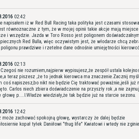
8.2016
02:42
że napisałem iż w Red Bull Racing taka polityka jest czasami stosowa
jest równoznaczne z tym, że w mojej opinii takie akcje mają miejsce
ze i wszędzie. Jazda w Toro Rosso jest poligonem doświadczalnym
piecznych Red Bulla, więc oczywistym jest, że włodarze chcą zebr
 poligonu prawdziwe i rzetelne dane odnośnie umiejętności kierowc
8.2016
02:13
Czegoś nie rozumiem,najpierw wypisujesz,że zespół ustala kolejno
e,a teraz piszesz ,że to jednak kierowca ma znaczenie.Zacznij myś
m coś napiszesz,bo nikt nie będzie Cię traktować poważnie,jeśli już 
ęto. Carlos niech zbiera doświadczenie na przyszły rok ,a nie zajmu
e głowę p.....I.Władze wiedziały,że tak będzie już na starcie sezonu.
8.2016
12:42
z może zachować spokojną głowę, wystarczy że dalej będzie
łosiernie kopał tyłek Daniiłowi "thug life" Kwiatowi i wtedy nie zginie