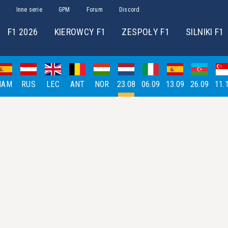
Inne serie
GPM
Forum
Discord
F1 2026
KIEROWCY F1
ZESPOŁY F1
SILNIKI F1
HAM
RUS
LEC
ANT
NOR
23.08
06.09
13.09
26.09
11.