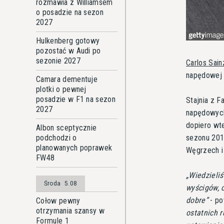
rozmawia z Williamsem
o posadzie na sezon
2027
Hulkenberg gotowy
pozostać w Audi po
sezonie 2027
Carlos Sain
napędowej F
Camara dementuje
plotki o pewnej
posadzie w F1 na sezon
Stajnia z 
2027
napędowych
dopiero wte
Albon sceptycznie
sezonu 2015
podchodzi o
planowanych poprawek
Węgrzech i
FW48
Wiedzieliś
Środa
5.08
wyścigów, c
dobre
- po
Cołow pewny
otrzymania szansy w
ostatnich 
Formule 1