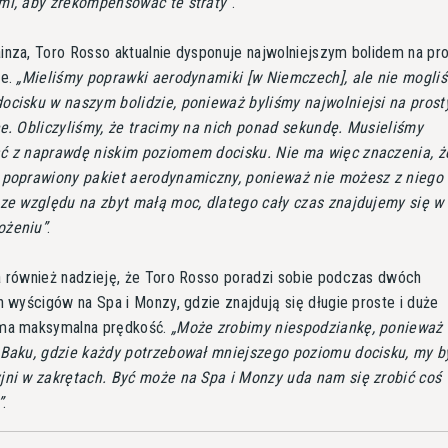
mi, aby zrekompensować te straty
.
inza, Toro Rosso aktualnie dysponuje najwolniejszym bolidem na pr
ce.
Mieliśmy poprawki aerodynamiki [w Niemczech], ale nie mogli
ocisku w naszym bolidzie, ponieważ byliśmy najwolniejsi na prost
ce. Obliczyliśmy, że tracimy na nich ponad sekundę. Musieliśmy
ć z naprawdę niskim poziomem docisku. Nie ma więc znaczenia, ż
 poprawiony pakiet aerodynamiczny, ponieważ nie możesz z niego
 ze względu na zbyt małą moc, dlatego cały czas znajdujemy się w
ożeniu
.
a również nadzieję, że Toro Rosso poradzi sobie podczas dwóch
h wyścigów na Spa i Monzy, gdzie znajdują się długie proste i duże
ma maksymalna prędkość.
Może zrobimy niespodziankę, ponieważ
 Baku, gdzie każdy potrzebował mniejszego poziomu docisku, my b
jni w zakrętach. Być może na Spa i Monzy uda nam się zrobić coś
.