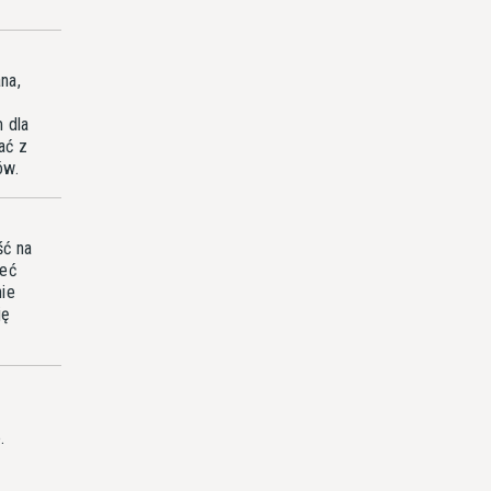
na,
 dla
ać z
ów.
ść na
leć
nie
ję
.