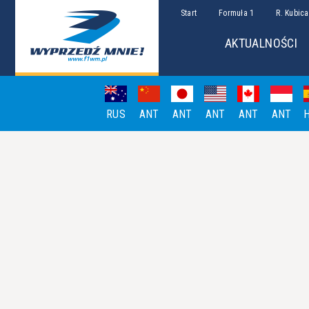
Start
Formuła 1
R. Kubica
AKTUALNOŚCI
RUS
ANT
ANT
ANT
ANT
ANT