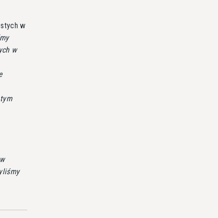
ostych w
śmy
ych w
e
 tym
 w
yliśmy