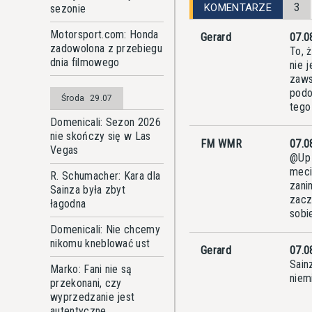
3
KOMENTARZE
sezonie
Motorsport.com: Honda
Gerard
07.0
zadowolona z przebiegu
To, 
dnia filmowego
nie 
zaws
podo
Środa
29.07
tego
Domenicali: Sezon 2026
nie skończy się w Las
FM WMR
07.0
Vegas
@Up 
meci
R. Schumacher: Kara dla
zani
Sainza była zbyt
zacz
łagodna
sobi
Domenicali: Nie chcemy
nikomu kneblować ust
Gerard
07.0
Sain
Marko: Fani nie są
niemi
przekonani, czy
wyprzedzanie jest
autentyczne