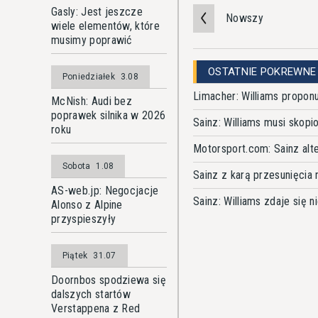
Gasly: Jest jeszcze
Nowszy
wiele elementów, które
musimy poprawić
OSTATNIE POKREWNE
Poniedziałek
3.08
Limacher: Williams propon
McNish: Audi bez
poprawek silnika w 2026
Sainz: Williams musi skop
roku
Motorsport.com: Sainz alt
Sobota
1.08
Sainz z karą przesunięcia 
AS-web.jp: Negocjacje
Sainz: Williams zdaje się 
Alonso z Alpine
przyspieszyły
Piątek
31.07
Doornbos spodziewa się
dalszych startów
Verstappena z Red