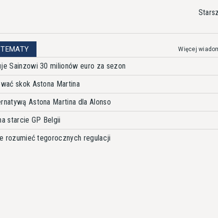
Stars
 TEMATY
Więcej wiado
uje Sainzowi 30 milionów euro za sezon
iować skok Astona Martina
ernatywą Astona Martina dla Alonso
na starcie GP Belgii
nie rozumieć tegorocznych regulacji