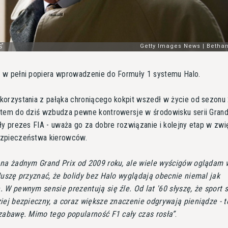
 w pełni popiera wprowadzenie do Formuły 1 systemu Halo.
orzystania z pałąka chroniącego kokpit wszedł w życie od sezonu
tem do dziś wzbudza pewne kontrowersje w środowisku serii Grand 
ły prezes FIA - uważa go za dobre rozwiązanie i kolejny etap w zwi
zpieczeństwa kierowców.
na żadnym Grand Prix od 2009 roku, ale wiele wyścigów oglądam 
Muszę przyznać, że bolidy bez Halo wyglądają obecnie niemal jak
 W pewnym sensie prezentują się źle. Od lat '60 słyszę, że sport s
iej bezpieczny, a coraz większe znaczenie odgrywają pieniądze - to
zabawę. Mimo tego popularność F1 cały czas rosła
.