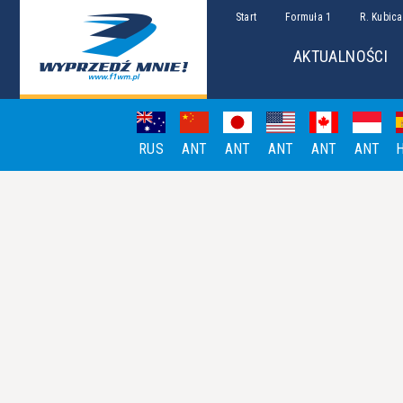
Start
Formuła 1
R. Kubica
AKTUALNOŚCI
RUS
ANT
ANT
ANT
ANT
ANT