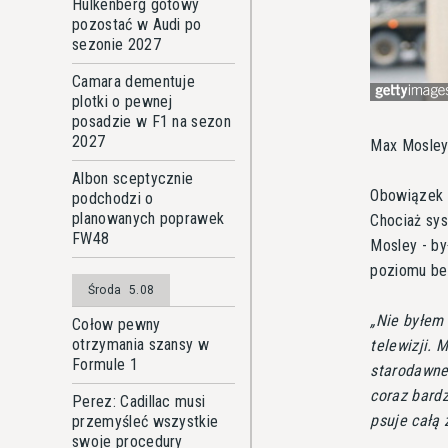
Hulkenberg gotowy
pozostać w Audi po
sezonie 2027
Camara dementuje
plotki o pewnej
posadzie w F1 na sezon
2027
Max Mosley
Albon sceptycznie
Obowiązek k
podchodzi o
planowanych poprawek
Chociaż sys
FW48
Mosley - by
poziomu be
Środa
5.08
Nie byłem 
Cołow pewny
otrzymania szansy w
telewizji. 
Formule 1
starodawne.
coraz bardz
Perez: Cadillac musi
psuje całą 
przemyśleć wszystkie
swoje procedury