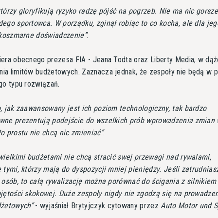
tórzy gloryfikują ryzyko radzę pójść na pogrzeb. Nie ma nic gorsze
ego sportowca. W porządku, zginął robiąc to co kocha, ale dla jeg
o koszmarne doświadczenie
.
era obecnego prezesa FIA - Jeana Todta oraz Liberty Media, w dąż
a limitów budżetowych. Zaznacza jednak, że zespoły nie będą w p
go typu rozwiązań.
, jak zaawansowany jest ich poziom technologiczny, tak bardzo
wne prezentują podejście do wszelkich prób wprowadzenia zmian
o prostu nie chcą nic zmieniać
.
wielkimi budżetami nie chcą stracić swej przewagi nad rywalami,
 tymi, którzy mają do dyspozycji mniej pieniędzy. Jeśli zatrudniasz
 osób, to całą rywalizację można porównać do ścigania z silnikiem
jętości skokowej. Duże zespoły nigdy nie zgodzą się na prowadze
dżetowych
- wyjaśniał Brytyjczyk cytowany przez
Auto Motor und S