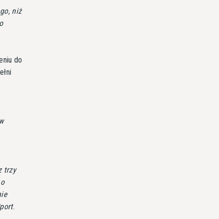
go, niż
o
eniu do
ełni
 w
 trzy
 o
nie
port
.