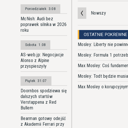
Poniedziałek
3.08
Nowszy
McNish: Audi bez
poprawek silnika w 2026
roku
OSTATNIE POKREWNE
Mosley: Liberty nie powin
Sobota
1.08
AS-web.jp: Negocjacje
Mosley: Formuła 1 potrzeb
Alonso z Alpine
Max Mosley: Coś fundament
przyspieszyły
Mosley: Todt będzie musia
Piątek
31.07
Max Mosley o korupcyjnym 
Doornbos spodziewa się
dalszych startów
Verstappena z Red
Bullem
Bearman gotowy odejść
z Akademii Ferrari przy