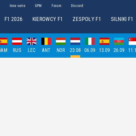
Inne serie
GPM
Forum
Discord
F1 2026
KIEROWCY F1
ZESPOŁY F1
SILNIKI F1
HAM
RUS
LEC
ANT
NOR
23.08
06.09
13.09
26.09
11.