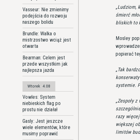
Ludziom, k
Vasseur: Nie zmienimy
śmierć młod
podejścia do rozwoju
naszego bolidu
bliskich t
Brundle: Walka o
Mosley popi
mistrzostwo wciąż jest
otwarta
wprowadzeni
popierać te
Bearman: Celem jest
przede wszystkim jak
Tak bardzo
najlepsza jazda
konserwaty
systemie. P
Wtorek
4.08
Vowles: System
Zespoły z 
niebieskich flag po
szczególnie
prostu nie działał
razy więcej
Gasly: Jest jeszcze
większej ob
wiele elementów, które
limitów bu
musimy poprawić