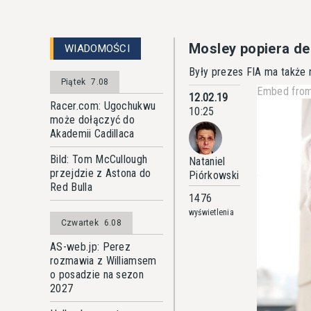
Mosley popiera de
WIADOMOŚCI
Były prezes FIA ma także 
Piątek
7.08
Embed from
12.02.19
Racer.com: Ugochukwu
10:25
może dołączyć do
Akademii Cadillaca
Bild: Tom McCullough
Nataniel
przejdzie z Astona do
Piórkowski
Red Bulla
1476
wyświetlenia
Czwartek
6.08
AS-web.jp: Perez
rozmawia z Williamsem
o posadzie na sezon
2027