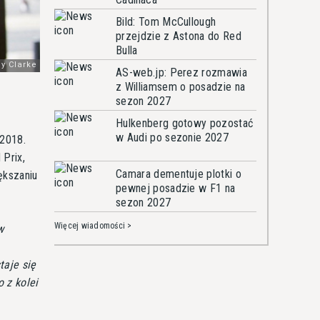
Bild: Tom McCullough
przejdzie z Astona do Red
Bulla
AS-web.jp: Perez rozmawia
z Williamsem o posadzie na
sezon 2027
Hulkenberg gotowy pozostać
w Audi po sezonie 2027
 2018.
Prix,
Camara dementuje plotki o
ększaniu
pewnej posadzie w F1 na
sezon 2027
Więcej wiadomości >
w
taje się
 z kolei