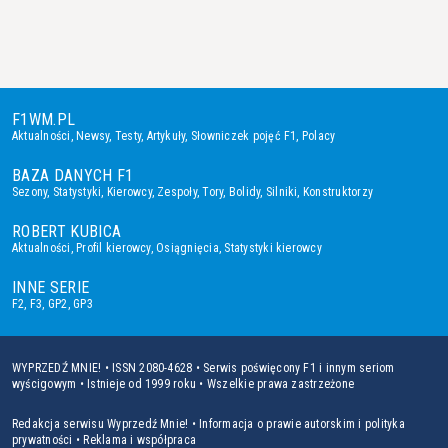
F1WM.PL
Aktualności
,
Newsy
,
Testy
,
Artykuły
,
Słowniczek pojęć F1
,
Polacy
BAZA DANYCH F1
Sezony
,
Statystyki
,
Kierowcy
,
Zespoły
,
Tory
,
Bolidy
,
Silniki
,
Konstruktorzy
ROBERT KUBICA
Aktualności
,
Profil kierowcy
,
Osiągnięcia
,
Statystyki kierowcy
INNE SERIE
F2
,
F3
,
GP2
,
GP3
WYPRZEDŹ MNIE! • ISSN 2080-4628 • Serwis poświęcony F1 i innym seriom
wyścigowym • Istnieje od 1999 roku • Wszelkie prawa zastrzeżone
Redakcja serwisu Wyprzedź Mnie!
•
Informacja o prawie autorskim i polityka
prywatności
•
Reklama i współpraca