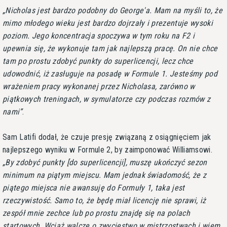
Nicholas jest bardzo podobny do George'a. Mam na myśli to, że
mimo młodego wieku jest bardzo dojrzały i prezentuje wysoki
poziom. Jego koncentracja spoczywa w tym roku na F2 i
upewnia się, że wykonuje tam jak najlepszą pracę. On nie chce
tam po prostu zdobyć punkty do superlicencji, lecz chce
udowodnić, iż zasługuje na posadę w Formule 1. Jesteśmy pod
wrażeniem pracy wykonanej przez Nicholasa, zarówno w
piątkowych treningach, w symulatorze czy podczas rozmów z
nami
.
Sam Latifi dodał, że czuje presję związaną z osiągnięciem jak
najlepszego wyniku w Formule 2, by zaimponować Williamsowi.
By zdobyć punkty [do superlicencji], muszę ukończyć sezon
minimum na piątym miejscu. Mam jednak świadomość, że z
piątego miejsca nie awansuję do Formuły 1, taka jest
rzeczywistość. Samo to, że będę miał licencję nie sprawi, iż
zespół mnie zechce lub po prostu znajdę się na polach
startowych. Wciąż walczę o zwycięstwo w mistrzostwach i wiem,