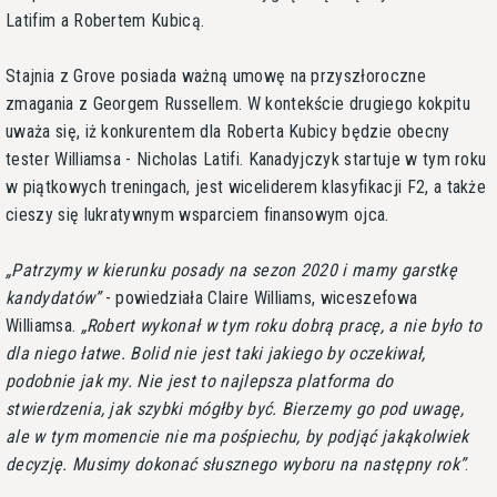
Latifim a Robertem Kubicą.
Stajnia z Grove posiada ważną umowę na przyszłoroczne
zmagania z Georgem Russellem. W kontekście drugiego kokpitu
uważa się, iż konkurentem dla Roberta Kubicy będzie obecny
tester Williamsa - Nicholas Latifi. Kanadyjczyk startuje w tym roku
w piątkowych treningach, jest wiceliderem klasyfikacji F2, a także
cieszy się lukratywnym wsparciem finansowym ojca.
Patrzymy w kierunku posady na sezon 2020 i mamy garstkę
kandydatów
- powiedziała Claire Williams, wiceszefowa
Williamsa.
Robert wykonał w tym roku dobrą pracę, a nie było to
dla niego łatwe. Bolid nie jest taki jakiego by oczekiwał,
podobnie jak my. Nie jest to najlepsza platforma do
stwierdzenia, jak szybki mógłby być. Bierzemy go pod uwagę,
ale w tym momencie nie ma pośpiechu, by podjąć jakąkolwiek
decyzję. Musimy dokonać słusznego wyboru na następny rok
.