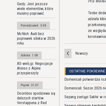
Prix Wielki
Gasly: Jest jeszcze
wiele elementów, które
Teske doda
musimy poprawić
udziału kib
przekonany
Poniedziałek
3.08
ze względu
McNish: Audi bez
koronawiru
poprawek silnika w 2026
roku
Nowszy
Sobota
1.08
AS-web.jp: Negocjacje
Alonso z Alpine
OSTATNIE POKREWNE
przyspieszyły
Domenicali potwierdza r
Piątek
31.07
Domenicali: Sezon 2026 n
Doornbos spodziewa się
Sepang zastąpi Sakhir w r
dalszych startów
Verstappena z Red
Sepang głównym kandydate