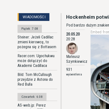
Hockenheim potw
WIADOMOŚCI
Pod bardzo dużym znakiem 
Piątek
7.08
Embed from
20.05.20
Steiner: Jeżeli Cadillac
20:28
zmieni kierowcę, to
pożegna się z Bottasem
Racer.com: Ugochukwu
Mateusz
może dołączyć do
Szymkiewicz
Akademii Cadillaca
931
Bild: Tom McCullough
wyświetlenia
przejdzie z Astona do
Red Bulla
Czwartek
6.08
AS-web.jp: Perez