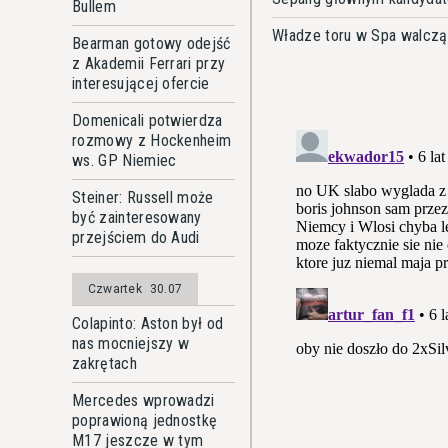
Bullem
Władze toru w Spa walczą
Bearman gotowy odejść
z Akademii Ferrari przy
interesującej ofercie
Domenicali potwierdza
rozmowy z Hockenheim
ws. GP Niemiec
Steiner: Russell może
być zainteresowany
przejściem do Audi
Czwartek
30.07
Colapinto: Aston był od
nas mocniejszy w
zakrętach
Mercedes wprowadzi
poprawioną jednostkę
M17 jeszcze w tym