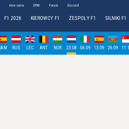
Inne serie
GPM
Forum
Discord
F1 2026
KIEROWCY F1
ZESPOŁY F1
SILNIKI F1
HAM
RUS
LEC
ANT
NOR
23.08
06.09
13.09
26.09
11.