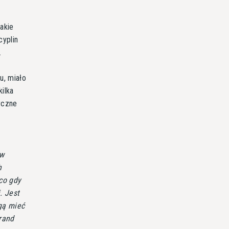
takie
yplin
.
u, miało
ilka
yczne
 w
h
co gdy
. Jest
gą mieć
Grand