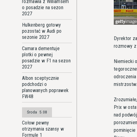
rozmawia z Williamsem
o posadzie na sezon
2027
Hulkenberg gotowy
pozostać w Audi po
sezonie 2027
Dyrektor z
rozmowy z 
Camara dementuje
plotki o pewnej
posadzie w F1 na sezon
Niemiecki 
2027
tegoroczne
odroczenia 
Albon sceptycznie
mistrzostw
podchodzi o
planowanych poprawek
FW48
Zrozumiałe
Prix w osta
Środa
5.08
nad podwójn
porozumien
Cołow pewny
otrzymania szansy w
pominięcie
Formule 1