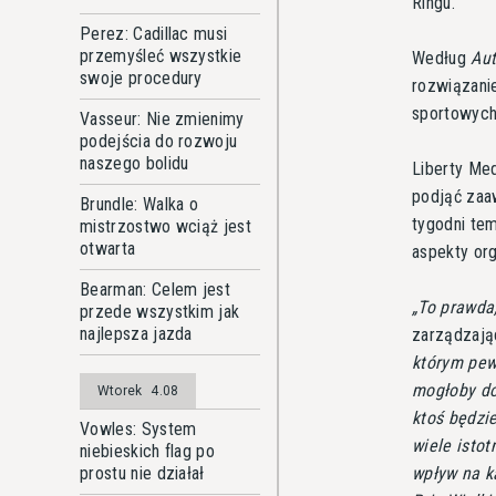
Ringu.
Perez: Cadillac musi
przemyśleć wszystkie
Według
Aut
swoje procedury
rozwiązani
sportowych
Vasseur: Nie zmienimy
podejścia do rozwoju
naszego bolidu
Liberty Med
podjąć zaa
Brundle: Walka o
tygodni te
mistrzostwo wciąż jest
otwarta
aspekty org
Bearman: Celem jest
To prawda
przede wszystkim jak
najlepsza jazda
zarządzaj
którym pew
mogłoby do 
Wtorek
4.08
ktoś będzie
Vowles: System
wiele isto
niebieskich flag po
wpływ na ka
prostu nie działał