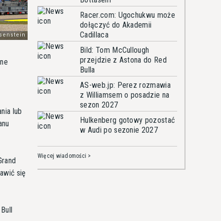
Racer.com: Ugochukwu może
dołączyć do Akademii
Cadillaca
Bild: Tom McCullough
przejdzie z Astona do Red
ane
Bulla
AS-web.jp: Perez rozmawia
z Williamsem o posadzie na
sezon 2027
nia lub
Hulkenberg gotowy pozostać
anu
w Audi po sezonie 2027
Więcej wiadomości >
Grand
jawić się
Bull