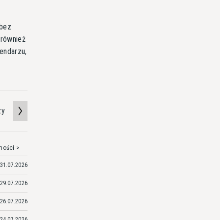
 bez
 również
endarzu,
zy
mości >
31.07.2026
29.07.2026
26.07.2026
24.07.2026