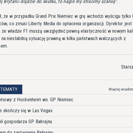
ej Brytanii dojdzie do skutku, to nagle my stracimy szansę
.
ł, że w przypadku Grand Prix Niemiec w grę wchodzi wyścigu tylko
iców, co zmusi Liberty Media do opłacenia organizacji. Dyrektor jest
, że władze F1 muszą uwzględnić pewną elastyczność w nowym kal
 na niestabilną sytuację prawną w kilku państwach walczących z
sem.
Stars
 TEMATY
Więcej wiado
ozmowy z Hockenheim ws. GP Niemiec
ie skończy się w Las Vegas
oli gospodarza GP Bahrajnu
m do zastąpienia Bahrajnu