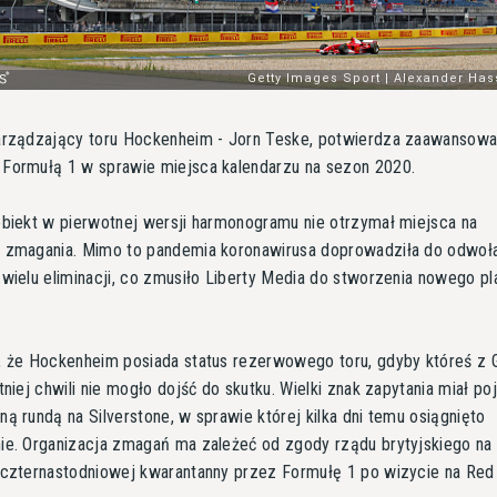
arządzający toru Hockenheim - Jorn Teske, potwierdza zaawansow
Formułą 1 w sprawie miejsca kalendarzu na sezon 2020.
obiekt w pierwotnej wersji harmonogramu nie otrzymał miejsca na
 zmagania. Mimo to pandemia koronawirusa doprowadziła do odwoła
wielu eliminacji, co zmusiło Liberty Media do stworzenia nowego pl
.
, że Hockenheim posiada status rezerwowego toru, gdyby któreś z 
tniej chwili nie mogło dojść do skutku. Wielki znak zapytania miał po
ą rundą na Silverstone, w sprawie której kilka dni temu osiągnięto
ie. Organizacja zmagań ma zależeć od zgody rządu brytyjskiego na
 czternastodniowej kwarantanny przez Formułę 1 po wizycie na Red 