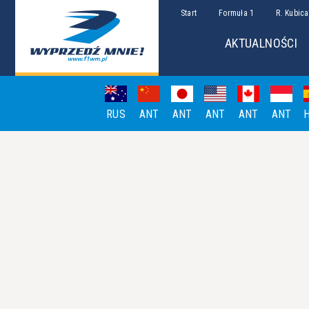
Start
Formuła 1
R. Kubica
AKTUALNOŚCI
RUS
ANT
ANT
ANT
ANT
ANT