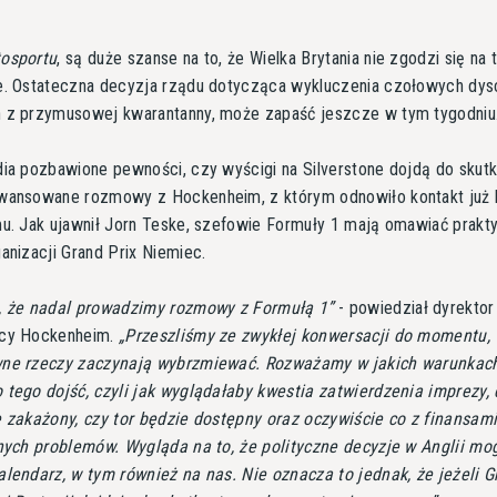
osportu
, są duże szanse na to, że Wielka Brytania nie zgodzi się na 
e. Ostateczna decyzja rządu dotycząca wykluczenia czołowych dysc
 z przymusowej kwarantanny, może zapaść jeszcze w tym tygodniu
ia pozbawione pewności, czy wyścigi na Silverstone dojdą do skutk
wansowane rozmowy z Hockenheim, z którym odnowiło kontakt już k
mu. Jak ujawnił Jorn Teske, szefowie Formuły 1 mają omawiać prakt
anizacji Grand Prix Niemiec.
, że nadal prowadzimy rozmowy z Formułą 1
- powiedział dyrektor
ący Hockenheim.
Przeszliśmy ze zwykłej konwersacji do momentu,
ne rzeczy zaczynają wybrzmiewać. Rozważamy w jakich warunkac
tego dojść, czyli jak wyglądałaby kwestia zatwierdzenia imprezy, 
 zakażony, czy tor będzie dostępny oraz oczywiście co z finansami
tnych problemów. Wygląda na to, że polityczne decyzje w Anglii mo
lendarz, w tym również na nas. Nie oznacza to jednak, że jeżeli 