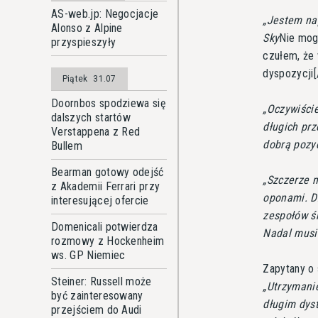
AS-web.jp: Negocjacje
Jestem na
Alonso z Alpine
Sky
Nie mog
przyspieszyły
czułem, że
dyspozycji[
Piątek
31.07
Doornbos spodziewa się
Oczywiście
dalszych startów
długich prz
Verstappena z Red
dobrą pozyc
Bullem
Bearman gotowy odejść
Szczerze m
z Akademii Ferrari przy
oponami. D
interesującej ofercie
zespołów ś
Domenicali potwierdza
Nadal musi
rozmowy z Hockenheim
ws. GP Niemiec
Zapytany o 
Steiner: Russell może
Utrzymani
być zainteresowany
długim dyst
przejściem do Audi