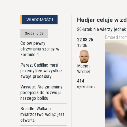
Hadjar celuje w z
WIADOMOŚCI
20-latek nie wierzy jedna
Środa
5.08
Embed from
22.03.25
Cołow pewny
19:06
otrzymania szansy w
Formule 1
Perez: Cadillac musi
Maciej
przemyśleć wszystkie
Wróbel
swoje procedury
414
Vasseur: Nie zmienimy
wyświetlenia
podejścia do rozwoju
naszego bolidu
Brundle: Walka o
mistrzostwo wciąż jest
otwarta