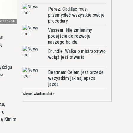
Perez: Cadillac musi
przemyśleć wszystkie swoje
procedury
Vasseur: Nie zmienimy
podejścia do rozwoju
ch
naszego bolidu
ie
Brundle: Walka o mistrzostwo
wciąż jest otwarta
yścigu
Bearman: Celem jest przede
na
wszystkim jak najlepsza
w
jazda
Więcej wiadomości >
ce,
em,
eą Kimim