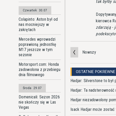
tak byłby s
Czwartek
30.07
Dopytywany
Colapinto: Aston był od
kierowca Ra
nas mocniejszy w
zdarzają - 
zakrętach
podekscyto
Mercedes wprowadzi
poprawioną jednostkę
M17 jeszcze w tym
Nowszy
sezonie
Motorsport.com: Honda
zadowolona z przebiegu
OSTATNIE POKREWNE
dnia filmowego
Hadjar: Silverstone to by
Środa
29.07
Hadjar: Ta nadsterowność
Domenicali: Sezon 2026
Hadjar niezadowolony pomi
nie skończy się w Las
Vegas
Isack Hadjar może zostać 