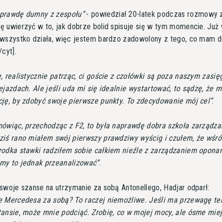
prawdę dumny z zespołu
- powiedział 20-latek podczas rozmowy 
ę uwierzyć w to, jak dobrze bolid spisuje się w tym momencie. Już
 wszystko działa, więc jestem bardzo zadowolony z tego, co mam 
/cyt].
, realistycznie patrząc, ci goście z czołówki są poza naszym zasi
ejazdach. Ale jeśli uda mi się idealnie wystartować, to sądzę, że 
ję, by zdobyć swoje pierwsze punkty. To zdecydowanie mój cel
.
ówiąc, przechodząc z F2, to była naprawdę dobra szkoła zarządza
ziś rano miałem swój pierwszy prawdziwy wyścig i czułem, że wśr
rodka stawki radziłem sobie całkiem nieźle z zarządzaniem opona
my to jednak przeanalizować
.
swoje szanse na utrzymanie za sobą Antonellego, Hadjar odparł:
e Mercedesa za sobą? To raczej niemożliwe. Jeśli ma przewagę t
ansie, może mnie podciąć. Zrobię, co w mojej mocy, ale ósme miej