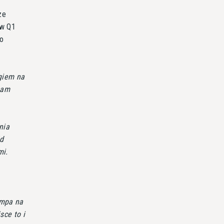
ze
 w Q1
do
ęgiem na
mam
nia
ód
mi.
empa na
sce to i