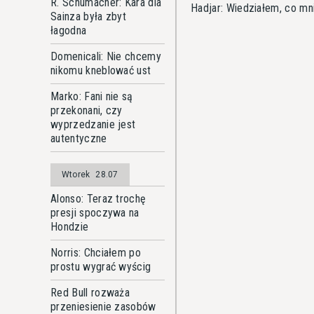
R. Schumacher: Kara dla
Hadjar: Wiedziałem, co mn
Sainza była zbyt
łagodna
Domenicali: Nie chcemy
nikomu kneblować ust
Marko: Fani nie są
przekonani, czy
wyprzedzanie jest
autentyczne
Wtorek
28.07
Alonso: Teraz trochę
presji spoczywa na
Hondzie
Norris: Chciałem po
prostu wygrać wyścig
Red Bull rozważa
przeniesienie zasobów