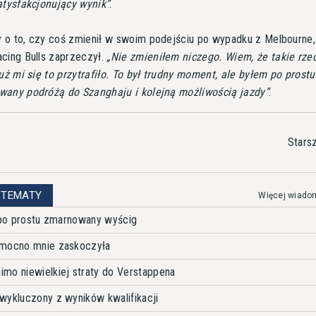
atysfakcjonujący wynik
.
 o to, czy coś zmienił w swoim podejściu po wypadku z Melbourne,
cing Bulls zaprzeczył.
Nie zmieniłem niczego. Wiem, że takie rzec
już mi się to przytrafiło. To był trudny moment, ale byłem po prostu
wany podróżą do Szanghaju i kolejną możliwością jazdy
.
Stars
 TEMATY
Więcej wiado
ł po prostu zmarnowany wyścig
 mocno mnie zaskoczyła
mo niewielkiej straty do Verstappena
wykluczony z wyników kwalifikacji