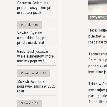
Bearman: Celem jest
przede wszystkim jak
najlepsza jazda
Wtorek
4.08
Isack Hadja
Vowles: System
punktów w F
niebieskich flag po
rozdziału 
prostu nie działał
Gasly: Jest jeszcze
Technicznie
wiele elementów, które
Formuły 1 p
musimy poprawić
początku ok
kwalifikacj
Poniedziałek
3.08
McNish: Audi bez
Także w Chi
poprawek silnika w 2026
awansując p
roku
plasując si
Antonellim
Sobota
1.08