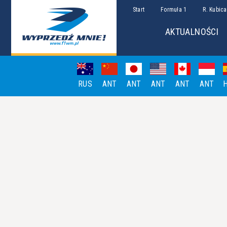
Start
Formuła 1
R. Kubica
AKTUALNOŚCI
RUS
ANT
ANT
ANT
ANT
ANT