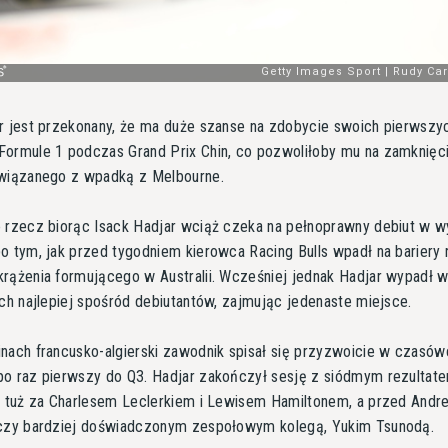
r jest przekonany, że ma duże szanse na zdobycie swoich pierwszy
ormule 1 podczas Grand Prix Chin, co pozwoliłoby mu na zamknięc
związanego z wpadką z Melbourne.
 rzecz biorąc Isack Hadjar wciąż czeka na pełnoprawny debiut w w
o tym, jak przed tygodniem kierowca Racing Bulls wpadł na bariery 
rążenia formującego w Australii. Wcześniej jednak Hadjar wypadł 
ach najlepiej spośród debiutantów, zajmując jedenaste miejsce.
nach francusko-algierski zawodnik spisał się przyzwoicie w czasów
o raz pierwszy do Q3. Hadjar zakończył sesję z siódmym rezultat
ę tuż za Charlesem Leclerkiem i Lewisem Hamiltonem, a przed Andr
 czy bardziej doświadczonym zespołowym kolegą, Yukim Tsunodą.