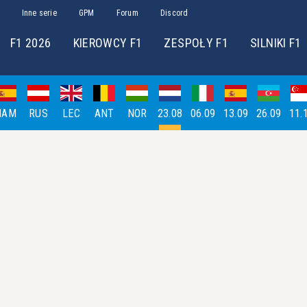
Inne serie
GPM
Forum
Discord
F1 2026
KIEROWCY F1
ZESPOŁY F1
SILNIKI F1
HAM
RUS
LEC
ANT
NOR
23.08
06.09
13.09
26.09
11.