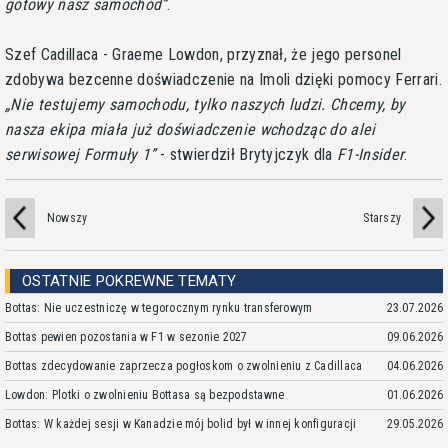
gotowy nasz samochód
.
Szef Cadillaca - Graeme Lowdon, przyznał, że jego personel
zdobywa bezcenne doświadczenie na Imoli dzięki pomocy Ferrari.
Nie testujemy samochodu, tylko naszych ludzi. Chcemy, by
nasza ekipa miała już doświadczenie wchodząc do alei
serwisowej Formuły 1
- stwierdził Brytyjczyk dla
F1-Insider
.
Nowszy
Starszy
OSTATNIE POKREWNE TEMATY
Bottas: Nie uczestniczę w tegorocznym rynku transferowym
23.07.2026
Bottas pewien pozostania w F1 w sezonie 2027
09.06.2026
Bottas zdecydowanie zaprzecza pogłoskom o zwolnieniu z Cadillaca
04.06.2026
Lowdon: Plotki o zwolnieniu Bottasa są bezpodstawne
01.06.2026
Bottas: W każdej sesji w Kanadzie mój bolid był w innej konfiguracji
29.05.2026