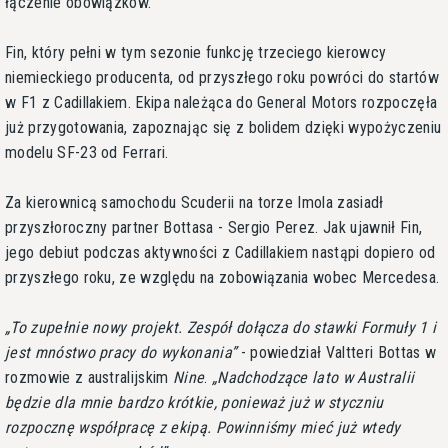
łączenie obowiązków.
Fin, który pełni w tym sezonie funkcję trzeciego kierowcy
niemieckiego producenta, od przyszłego roku powróci do startów
w F1 z Cadillakiem. Ekipa należąca do General Motors rozpoczęła
już przygotowania, zapoznając się z bolidem dzięki wypożyczeniu
modelu SF-23 od Ferrari.
Za kierownicą samochodu Scuderii na torze Imola zasiadł
przyszłoroczny partner Bottasa - Sergio Perez. Jak ujawnił Fin,
jego debiut podczas aktywności z Cadillakiem nastąpi dopiero od
przyszłego roku, ze względu na zobowiązania wobec Mercedesa.
To zupełnie nowy projekt. Zespół dołącza do stawki Formuły 1 i
jest mnóstwo pracy do wykonania
- powiedział Valtteri Bottas w
rozmowie z australijskim
Nine
.
Nadchodzące lato w Australii
będzie dla mnie bardzo krótkie, ponieważ już w styczniu
rozpocznę współpracę z ekipą. Powinniśmy mieć już wtedy