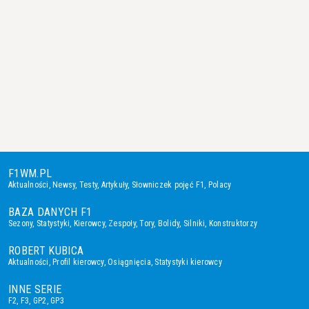
F1WM.PL
Aktualności
,
Newsy
,
Testy
,
Artykuły
,
Słowniczek pojęć F1
,
Polacy
BAZA DANYCH F1
Sezony
,
Statystyki
,
Kierowcy
,
Zespoły
,
Tory
,
Bolidy
,
Silniki
,
Konstruktorzy
ROBERT KUBICA
Aktualności
,
Profil kierowcy
,
Osiągnięcia
,
Statystyki kierowcy
INNE SERIE
F2
,
F3
,
GP2
,
GP3