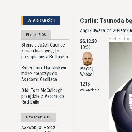
Carlin: Tsunoda b
WIADOMOŚCI
Anglik uważa, że 20-latek 
Piątek
7.08
Embed from
26.12.20
Steiner: Jeżeli Cadillac
13:56
zmieni kierowcę, to
pożegna się z Bottasem
Racer.com: Ugochukwu
Maciej
może dołączyć do
Wróbel
Akademii Cadillaca
1215
Bild: Tom McCullough
wyświetlenia
przejdzie z Astona do
Red Bulla
Czwartek
6.08
AS-web.jp: Perez