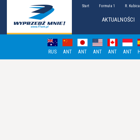
Start
Formuła 1
R. Kubica
AKTUALNOŚCI
RUS
ANT
ANT
ANT
ANT
ANT