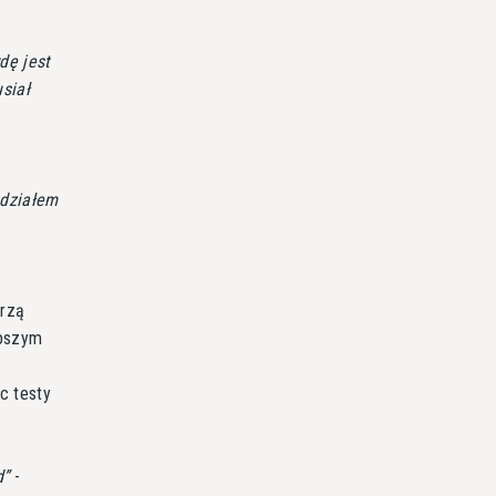
dę jest
siał
udziałem
orzą
ybszym
c testy
d
-