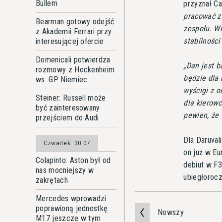
Bullem
przyznał Ca
pracować z
Bearman gotowy odejść
zespołu. W
z Akademii Ferrari przy
stabilnośc
interesującej ofercie
Domenicali potwierdza
Dan jest b
rozmowy z Hockenheim
będzie dla
ws. GP Niemiec
wyścigi z o
Steiner: Russell może
dla kierowc
być zainteresowany
pewien, że
przejściem do Audi
Dla Daruval
Czwartek
30.07
on już w Eu
Colapinto: Aston był od
debiut w F3
nas mocniejszy w
ubiegłoroc
zakrętach
Mercedes wprowadzi
poprawioną jednostkę
Nowszy
M17 jeszcze w tym