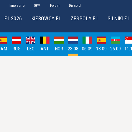
Inne serie
GPM
Forum
Discord
F1 2026
KIEROWCY F1
ZESPOŁY F1
SILNIKI F1
HAM
RUS
LEC
ANT
NOR
23.08
06.09
13.09
26.09
11.