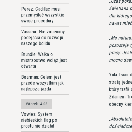
Czas pokaż
świetlana p
Perez: Cadillac musi
przemyśleć wszystkie
dla któreg
swoje procedury
nawet mieć
Vasseur: Nie zmienimy
podejścia do rozwoju
Ma natural
naszego bolidu
pozostaje t
pracy. Jeśl
Brundle: Walka o
mocno dawał
mistrzostwo wciąż jest
otwarta
Yuki Tsunod
Bearman: Celem jest
stratą jedn
przede wszystkim jak
najlepsza jazda
który trafi
Zdaniem Tre
obecny kie
Wtorek
4.08
Vowles: System
Absolutnie
niebieskich flag po
prostu nie działał
doświadcze