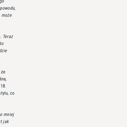
go
ę powodu,
, może
. Teraz
do
dzie
 ze
ina,
018.
tylu, co
o mniej
t jak