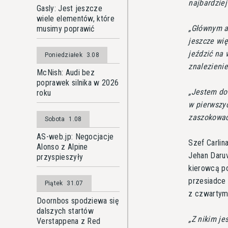
najbardziej
Gasly: Jest jeszcze
wiele elementów, które
Głównym at
musimy poprawić
jeszcze wię
jeździć na 
Poniedziałek
3.08
znalezienie
McNish: Audi bez
poprawek silnika w 2026
Jestem dob
roku
w pierwszyc
zaszokować
Sobota
1.08
AS-web.jp: Negocjacje
Szef Carlin
Alonso z Alpine
Jehan Daruv
przyspieszyły
kierowcą po
przesiadce 
Piątek
31.07
z czwartym
Doornbos spodziewa się
dalszych startów
Z nikim je
Verstappena z Red