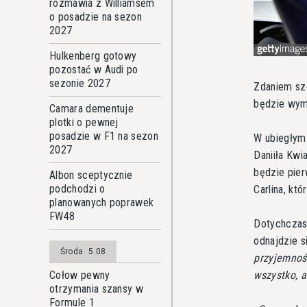
rozmawia z Williamsem
o posadzie na sezon
2027
Hulkenberg gotowy
pozostać w Audi po
sezonie 2027
Zdaniem sze
będzie wym
Camara dementuje
plotki o pewnej
posadzie w F1 na sezon
W ubiegłym 
2027
Daniiła Kwi
będzie pier
Albon sceptycznie
podchodzi o
Carlina, kt
planowanych poprawek
FW48
Dotychczas
odnajdzie 
Środa
5.08
przyjemnoś
wszystko, a
Cołow pewny
otrzymania szansy w
Formule 1