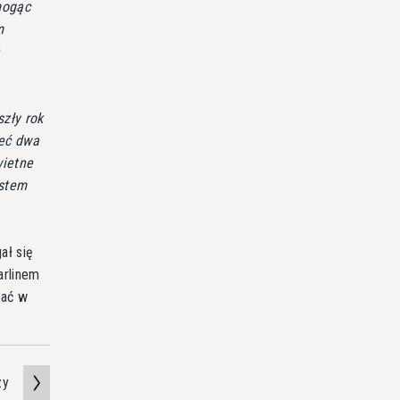
mogąc
m
ę
zły rok
ieć dwa
wietne
estem
ał się
arlinem
wać w
zy