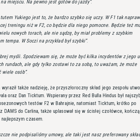
 na miejscu. Na pewno jest gotów do jazdy
.
utem Yukiego jest to, że bardzo szybko się uczy. W F1 tak napraw
cej treningu niż w F2, co będzie dla niego pomocne. Będzie też mu
wielu nowych torach, ale nie sądzę, by miał problemy z szybkim
m tempa. W Soczi na przykład był szybki
.
rej myśli. Spodziewam się, że może być kilka incydentów z jego 
h rundach, ale gdy tylko zostawi to za sobą, to uważam, że może
 wiele osób
.
a wyraził także nadzieję, że przyszłoroczny skład jego zespołu utw
ala oraz Dan Ticktum. Wspierany przez Red Bulla Hindus był najsz
sezonowych testów F2 w Bahrajnie, natomiast Ticktum, krótko po
z DAMS do Carlina, także uplasował się w ścisłej czołówce, kończą
 najlepszym czasem.
szcze nie podpisaliśmy umowy, ale taki jest nasz preferowany skła