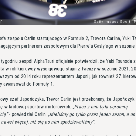
fa zespołu Carlin startującego w Formule 2, Trevora Carlina, Yuki 
agającym partnerem zespołowym dla Pierre'a Gasly'ego w sezonie
tygodniu zespół AlphaTauri oficjalnie potwierdził, że Yuki Tsunoda z
ata w roli kierowcy wyścigowego stajni z Faenzy w sezonie 2021. 20
wszym od 2014 roku reprezentantem Japonii, jak również 27. kiero
óry awansował do Formuły 1.
owy szef Japończyka, Trevor Carlin jest przekonany, że Japończyk
się w królowej sportów motorowych.
Praca z nim była ogromną
cią
- powiedział Carlin.
Mieliśmy go tylko przez jeden sezon, a on 
 nawet więcej, niż się po nim spodziewaliśmy
.