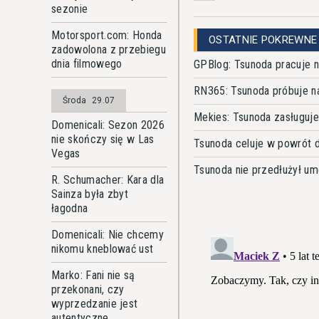
sezonie
Motorsport.com: Honda
OSTATNIE POKREWNE
zadowolona z przebiegu
dnia filmowego
GPBlog: Tsunoda pracuje 
RN365: Tsunoda próbuje n
Środa
29.07
Mekies: Tsunoda zasługuje
Domenicali: Sezon 2026
nie skończy się w Las
Tsunoda celuje w powrót 
Vegas
Tsunoda nie przedłużył 
R. Schumacher: Kara dla
Sainza była zbyt
łagodna
Domenicali: Nie chcemy
nikomu kneblować ust
Marko: Fani nie są
przekonani, czy
wyprzedzanie jest
autentyczne