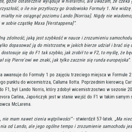
e, gdzie ostatecznie wyląduje w hierarchii, ale uważam, że czeka 
rzyszłość, o ile nie przytłoczy go środowisko Formuły 1. Nie widz
o miałby nie osiągnąć poziomu Lando [Norrisa]. Nigdy nie wiadomo
 w sobie cząstkę Maxa [Verstappena]
.
ną zdolność, jaką jest szybkość w nauce i zrozumieniu samochodu
ylko dopasować ją do mistrzostw, w jakich bierze udział i brać się 
i dostosuje się do F1 tak szybko, jak zrobił to w F2, to myślę, że bę
 się Pierre'owi we znaki, jak tylko zacznie się runda europejska
.
a awansuje do Formuły 1 po zajęciu trzeciego miejsca w Formule 2
ego punktu do wicemistrza, Calluma Ilotta. Poprzednim kierowcą Carl
ł do F1, był Lando Norris, który zdobył wicemistrzostwo w sezonie 2
vora Carlina, Japończyk jest w stanie wejść do F1 w takim samym s
rowca McLarena.
, nie mam nawet cienia wątpliwości
- stwierdził 57-latek.
Ma niec
nia od Lando, ale jego ogólne tempo i zrozumienie samochodu jes