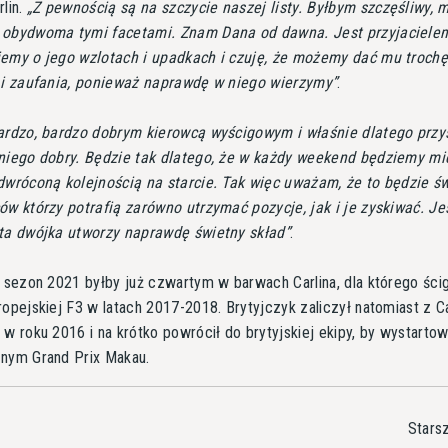
rlin.
Z pewnością są na szczycie naszej listy. Byłbym szczęśliwy, 
 obydwoma tymi facetami. Znam Dana od dawna. Jest przyjaciele
iemy o jego wzlotach i upadkach i czuję, że możemy dać mu troch
i i zaufania, ponieważ naprawdę w niego wierzymy
.
ardzo, bardzo dobrym kierowcą wyścigowym i właśnie dlatego przys
 niego dobry. Będzie tak dlatego, że w każdy weekend będziemy m
dwróconą kolejnością na starcie. Tak więc uważam, że to będzie ś
ów którzy potrafią zarówno utrzymać pozycje, jak i je zyskiwać. J
 ta dwójka utworzy naprawdę świetny skład
.
i sezon 2021 byłby już czwartym w barwach Carlina, dla którego ścig
ropejskiej F3 w latach 2017-2018. Brytyjczyk zaliczył natomiast z C
 w roku 2016 i na krótko powrócił do brytyjskiej ekipy, by wystarto
znym Grand Prix Makau.
Stars