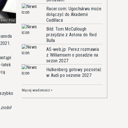
Racer.com: Ugochukwu może
dołączyć do Akademii
Cadillaca
Bild: Tom McCullough
przejdzie z Astona do Red
Tsunoda
Bulla
 2021.
AS-web.jp: Perez rozmawia
z Williamsem o posadzie na
astąpi
sezon 2027
-latek
Hulkenberg gotowy pozostać
wcą
w Audi po sezonie 2027
Więcej wiadomości >
 szybko
zrobił