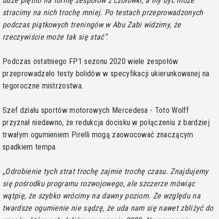
duże piętno na formę zespołów z czołówki, a my być może
stracimy na nich trochę mniej. Po testach przeprowadzonych
podczas piątkowych treningów w Abu Zabi widzimy, że
rzeczywiście może tak się stać
.
Podczas ostatniego FP1 sezonu 2020 wiele zespołów
przeprowadzało testy bolidów w specyfikacji ukierunkowanej na
tegoroczne mistrzostwa.
Szef działu sportów motorowych Mercedesa - Toto Wolff
przyznał niedawno, że redukcja docisku w połączeniu z bardziej
trwałym ogumieniem Pirelli mogą zaowocować znaczącym
spadkiem tempa.
Odrobienie tych strat trochę zajmie trochę czasu. Znajdujemy
się pośrodku programu rozwojowego, ale szczerze mówiąc
wątpię, że szybko wrócimy na dawny poziom. Ze względu na
twardsze ogumienie nie sądzę, że uda nam się nawet zbliżyć do