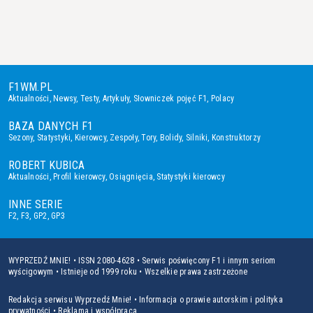
F1WM.PL
Aktualności
,
Newsy
,
Testy
,
Artykuły
,
Słowniczek pojęć F1
,
Polacy
BAZA DANYCH F1
Sezony
,
Statystyki
,
Kierowcy
,
Zespoły
,
Tory
,
Bolidy
,
Silniki
,
Konstruktorzy
ROBERT KUBICA
Aktualności
,
Profil kierowcy
,
Osiągnięcia
,
Statystyki kierowcy
INNE SERIE
F2
,
F3
,
GP2
,
GP3
WYPRZEDŹ MNIE! • ISSN 2080-4628 • Serwis poświęcony F1 i innym seriom
wyścigowym • Istnieje od 1999 roku • Wszelkie prawa zastrzeżone
Redakcja serwisu Wyprzedź Mnie!
•
Informacja o prawie autorskim i polityka
prywatności
•
Reklama i współpraca