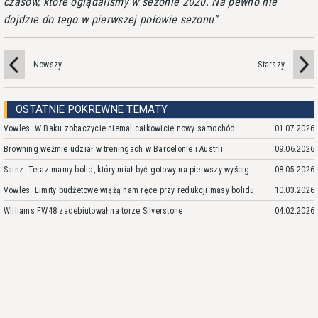
czasów, które oglądaliśmy w sezonie 2020. Na pewno nie
dojdzie do tego w pierwszej połowie sezonu
.
Nowszy
Starszy
OSTATNIE POKREWNE TEMATY
Vowles: W Baku zobaczycie niemal całkowicie nowy samochód
01.07.2026
Browning weźmie udział w treningach w Barcelonie i Austrii
09.06.2026
Sainz: Teraz mamy bolid, który miał być gotowy na pierwszy wyścig
08.05.2026
Vowles: Limity budżetowe wiążą nam ręce przy redukcji masy bolidu
10.03.2026
Williams FW48 zadebiutował na torze Silverstone
04.02.2026