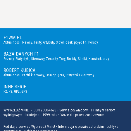
F1WM.PL
Aktualności
,
Newsy
,
Testy
,
Artykuły
,
Słowniczek pojęć F1
,
Polacy
BAZA DANYCH F1
Sezony
,
Statystyki
,
Kierowcy
,
Zespoły
,
Tory
,
Bolidy
,
Silniki
,
Konstruktorzy
ROBERT KUBICA
Aktualności
,
Profil kierowcy
,
Osiągnięcia
,
Statystyki kierowcy
INNE SERIE
F2
,
F3
,
GP2
,
GP3
WYPRZEDŹ MNIE! • ISSN 2080-4628 • Serwis poświęcony F1 i innym seriom
wyścigowym • Istnieje od 1999 roku • Wszelkie prawa zastrzeżone
Redakcja serwisu Wyprzedź Mnie!
•
Informacja o prawie autorskim i polityka