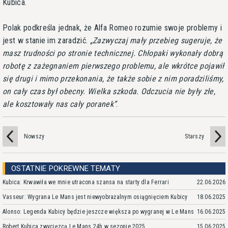
Kubica.
Polak podkreśla jednak, że Alfa Romeo rozumie swoje problemy i
jest w stanie im zaradzić.
Zazwyczaj mały przebieg sugeruje, że
masz trudności po stronie technicznej. Chłopaki wykonały dobrą
robotę z zażegnaniem pierwszego problemu, ale wkrótce pojawił
się drugi i mimo przekonania, że także sobie z nim poradziliśmy,
on cały czas był obecny. Wielka szkoda. Odczucia nie były złe,
ale kosztowały nas cały poranek
.
Nowszy
Starszy
OSTATNIE POKREWNE TEMATY
Kubica: Krwawiła we mnie utracona szansa na starty dla Ferrari
22.06.2026
Vasseur: Wygrana Le Mans jest niewyobrażalnym osiągnięciem Kubicy
18.06.2025
Alonso: Legenda Kubicy będzie jeszcze większa po wygranej w Le Mans
16.06.2025
Robert Kubica zwycięzcą Le Mans 24h w sezonie 2025
15.06.2025