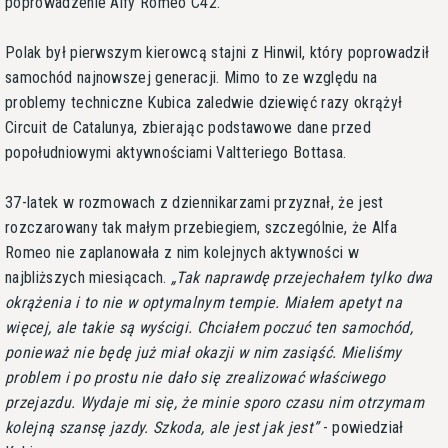
poprowadzenie Alfy Romeo C42.
Polak był pierwszym kierowcą stajni z Hinwil, który poprowadził
samochód najnowszej generacji. Mimo to ze względu na
problemy techniczne Kubica zaledwie dziewięć razy okrążył
Circuit de Catalunya, zbierając podstawowe dane przed
popołudniowymi aktywnościami Valtteriego Bottasa.
37-latek w rozmowach z dziennikarzami przyznał, że jest
rozczarowany tak małym przebiegiem, szczególnie, że Alfa
Romeo nie zaplanowała z nim kolejnych aktywności w
najbliższych miesiącach.
Tak naprawdę przejechałem tylko dwa
okrążenia i to nie w optymalnym tempie. Miałem apetyt na
więcej, ale takie są wyścigi. Chciałem poczuć ten samochód,
ponieważ nie będę już miał okazji w nim zasiąść. Mieliśmy
problem i po prostu nie dało się zrealizować właściwego
przejazdu. Wydaje mi się, że minie sporo czasu nim otrzymam
kolejną szansę jazdy. Szkoda, ale jest jak jest
- powiedział