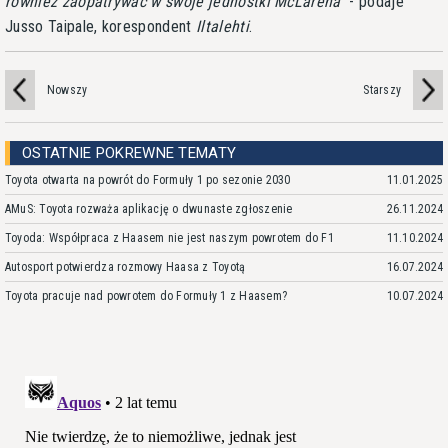
również zaopatrywać w swoje jednostki McLarena
- podaje
Jusso Taipale, korespondent
Iltalehti
.
Nowszy
Starszy
OSTATNIE POKREWNE TEMATY
Toyota otwarta na powrót do Formuły 1 po sezonie 2030
11.01.2025
AMuS: Toyota rozważa aplikację o dwunaste zgłoszenie
26.11.2024
Toyoda: Współpraca z Haasem nie jest naszym powrotem do F1
11.10.2024
Autosport potwierdza rozmowy Haasa z Toyotą
16.07.2024
Toyota pracuje nad powrotem do Formuły 1 z Haasem?
10.07.2024