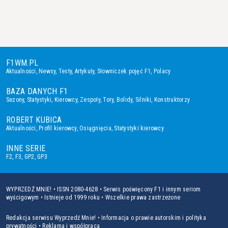
F1WM.PL
Aktualności
,
Newsy
,
Testy
,
Artykuły
,
Słowniczek pojęć F1
,
Polacy
BAZA DANYCH F1
Sezony
,
Statystyki
,
Kierowcy
,
Zespoły
,
Tory
,
Bolidy
,
Silniki
,
Konstruktorzy
ROBERT KUBICA
Aktualności
,
Profil kierowcy
,
Osiągnięcia
,
Statystyki kierowcy
INNE SERIE
F2
,
F3
,
GP2
,
GP3
WYPRZEDŹ MNIE! • ISSN 2080-4628 • Serwis poświęcony F1 i innym seriom
wyścigowym • Istnieje od 1999 roku • Wszelkie prawa zastrzeżone
Redakcja serwisu Wyprzedź Mnie!
•
Informacja o prawie autorskim i polityka
prywatności
•
Reklama i współpraca