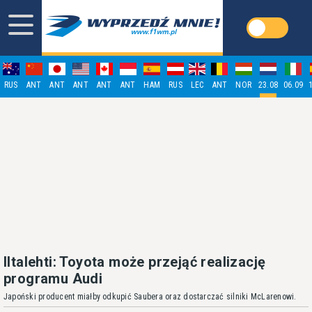
RUS
ANT
ANT
ANT
ANT
ANT
HAM
RUS
LEC
ANT
NOR
23.08
06.09
Iltalehti: Toyota może przejąć realizację
programu Audi
Japoński producent miałby odkupić Saubera oraz dostarczać silniki McLarenowi.