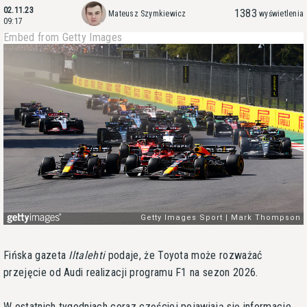
02.11.23
1383
Mateusz Szymkiewicz
wyświetlenia
09:17
Embed from Getty Images
Fińska gazeta
Iltalehti
podaje, że Toyota może rozważać
przejęcie od Audi realizacji programu F1 na sezon 2026.
W ostatnich tygodniach coraz częściej pojawiają się informacje,