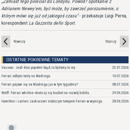
Zamiast tego poleciał do Londynu. Powód? Spotkanie z
Adrianem Newey'em, być może, by zawrzeć porozumienie, o
którym mówi się już od jakiegoś czasu
- przekazuje Luigi Perna,
korespondent
La Gazzetta dello Sport
.
Nowszy
Starszy
OSTATNIE POKREWNE TEMATY
Vasseur: Jeśli ktoś popełnił błąd, to byliśmy to my
25.07.2026
Ferrari odbyło testy na Madringu
10.07.2026
Ferrari pojawi się na Madringu już w tym tygodniu?
08.07.2026
Wolff: Ferrari wkrótce skończy się budżet na rozwój bolidu
29.06.2026
Hamilton i Leclerc zaskoczeni słabszym tempem Ferrari w wyścigu
28.06.2026