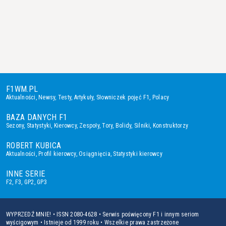
F1WM.PL
Aktualności
,
Newsy
,
Testy
,
Artykuły
,
Słowniczek pojęć F1
,
Polacy
BAZA DANYCH F1
Sezony
,
Statystyki
,
Kierowcy
,
Zespoły
,
Tory
,
Bolidy
,
Silniki
,
Konstruktorzy
ROBERT KUBICA
Aktualności
,
Profil kierowcy
,
Osiągnięcia
,
Statystyki kierowcy
INNE SERIE
F2
,
F3
,
GP2
,
GP3
WYPRZEDŹ MNIE! • ISSN 2080-4628 • Serwis poświęcony F1 i innym seriom
wyścigowym • Istnieje od 1999 roku • Wszelkie prawa zastrzeżone