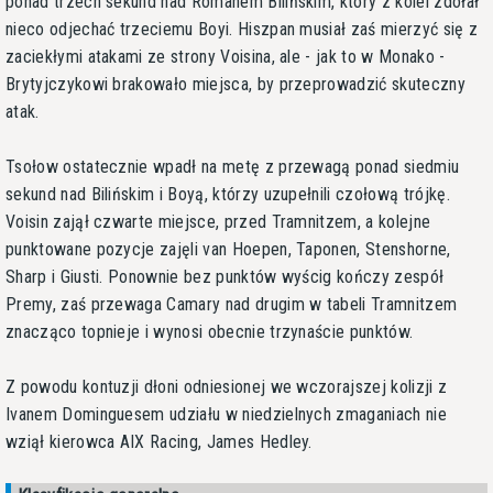
ponad trzech sekund nad Romanem Bilińskim, który z kolei zdołał
nieco odjechać trzeciemu Boyi. Hiszpan musiał zaś mierzyć się z
zaciekłymi atakami ze strony Voisina, ale - jak to w Monako -
Brytyjczykowi brakowało miejsca, by przeprowadzić skuteczny
atak.
Tsołow ostatecznie wpadł na metę z przewagą ponad siedmiu
sekund nad Bilińskim i Boyą, którzy uzupełnili czołową trójkę.
Voisin zajął czwarte miejsce, przed Tramnitzem, a kolejne
punktowane pozycje zajęli van Hoepen, Taponen, Stenshorne,
Sharp i Giusti. Ponownie bez punktów wyścig kończy zespół
Premy, zaś przewaga Camary nad drugim w tabeli Tramnitzem
znacząco topnieje i wynosi obecnie trzynaście punktów.
Z powodu kontuzji dłoni odniesionej we wczorajszej kolizji z
Ivanem Dominguesem udziału w niedzielnych zmaganiach nie
wziął kierowca AIX Racing, James Hedley.