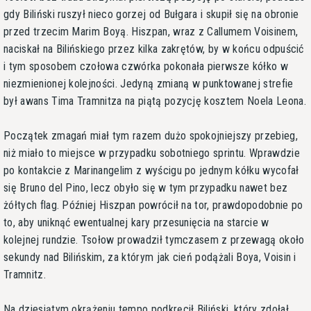
gdy Biliński ruszył nieco gorzej od Bułgara i skupił się na obronie
przed trzecim Marim Boyą. Hiszpan, wraz z Callumem Voisinem,
naciskał na Bilińskiego przez kilka zakrętów, by w końcu odpuścić
i tym sposobem czołowa czwórka pokonała pierwsze kółko w
niezmienionej kolejności. Jedyną zmianą w punktowanej strefie
był awans Tima Tramnitza na piątą pozycję kosztem Noela Leona.
Początek zmagań miał tym razem dużo spokojniejszy przebieg,
niż miało to miejsce w przypadku sobotniego sprintu. Wprawdzie
po kontakcie z Marinangelim z wyścigu po jednym kółku wycofał
się Bruno del Pino, lecz obyło się w tym przypadku nawet bez
żółtych flag. Później Hiszpan powrócił na tor, prawdopodobnie po
to, aby uniknąć ewentualnej kary przesunięcia na starcie w
kolejnej rundzie. Tsołow prowadził tymczasem z przewagą około
sekundy nad Bilińskim, za którym jak cień podążali Boya, Voisin i
Tramnitz.
Na dziesiątym okrążeniu tempo podkręcił Biliński, który zdołał