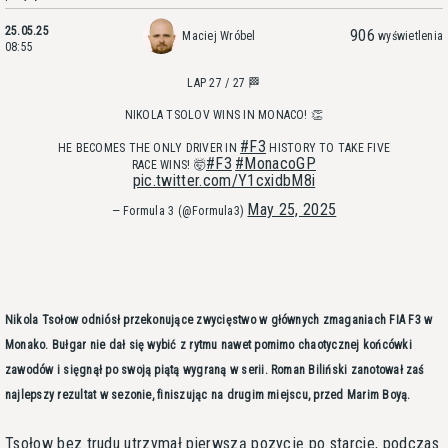
25.05.25
906
Maciej Wróbel
wyświetlenia
08:55
LAP 27 / 27 🏁
NIKOLA TSOLOV WINS IN MONACO! 👏
#F3
HE BECOMES THE ONLY DRIVER IN
HISTORY TO TAKE FIVE
#F3
#MonacoGP
RACE WINS! 🤯
pic.twitter.com/Y1cxidbM8i
May 25, 2025
— Formula 3 (@Formula3)
Nikola Tsołow odniósł przekonujące zwycięstwo w głównych zmaganiach FIA F3 w
Monako. Bułgar nie dał się wybić z rytmu nawet pomimo chaotycznej końcówki
zawodów i sięgnął po swoją piątą wygraną w serii. Roman Biliński zanotował zaś
najlepszy rezultat w sezonie, finiszując na drugim miejscu, przed Marim Boyą.
Tsołow bez trudu utrzymał pierwszą pozycję po starcie, podczas