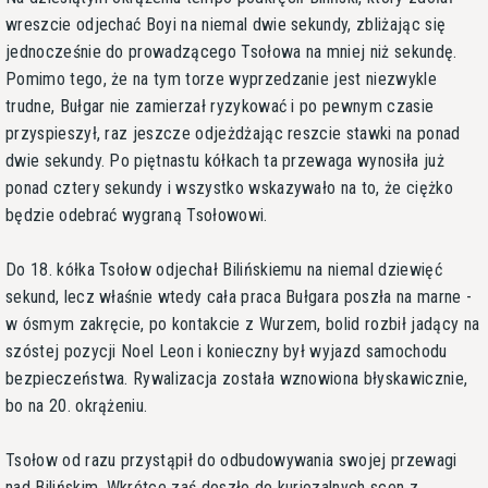
wreszcie odjechać Boyi na niemal dwie sekundy, zbliżając się
jednocześnie do prowadzącego Tsołowa na mniej niż sekundę.
Pomimo tego, że na tym torze wyprzedzanie jest niezwykle
trudne, Bułgar nie zamierzał ryzykować i po pewnym czasie
przyspieszył, raz jeszcze odjeżdżając reszcie stawki na ponad
dwie sekundy. Po piętnastu kółkach ta przewaga wynosiła już
ponad cztery sekundy i wszystko wskazywało na to, że ciężko
będzie odebrać wygraną Tsołowowi.
Do 18. kółka Tsołow odjechał Bilińskiemu na niemal dziewięć
sekund, lecz właśnie wtedy cała praca Bułgara poszła na marne -
w ósmym zakręcie, po kontakcie z Wurzem, bolid rozbił jadący na
szóstej pozycji Noel Leon i konieczny był wyjazd samochodu
bezpieczeństwa. Rywalizacja została wznowiona błyskawicznie,
bo na 20. okrążeniu.
Tsołow od razu przystąpił do odbudowywania swojej przewagi
nad Bilińskim. Wkrótce zaś doszło do kuriozalnych scen z