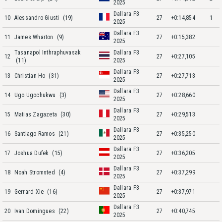
2025
Dallara F3
10
Alessandro Giusti
(19)
27
+0:14,854
1
2025
Dallara F3
11
James Wharton
(9)
27
+0:15,382
2025
Tasanapol Inthraphuvasak
Dallara F3
12
27
+0:27,105
(11)
2025
Dallara F3
13
Christian Ho
(31)
27
+0:27,713
2025
Dallara F3
14
Ugo Ugochukwu
(3)
27
+0:28,660
2025
Dallara F3
15
Matias Zagazeta
(30)
27
+0:29,513
2025
Dallara F3
16
Santiago Ramos
(21)
27
+0:35,250
2025
Dallara F3
17
Joshua Dufek
(15)
27
+0:36,205
2025
Dallara F3
18
Noah Stromsted
(4)
27
+0:37,299
2025
Dallara F3
19
Gerrard Xie
(16)
27
+0:37,971
2025
Dallara F3
20
Ivan Domingues
(22)
27
+0:40,745
2025