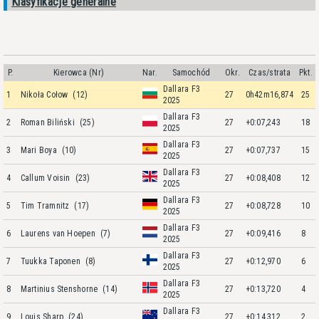
Klasyfikacje generalne
P.
Kierowca (Nr)
Nar.
Samochód
Okr.
Czas/strata
Pkt.
Dallara F3
1
Nikoła Cołow
(12)
27
0h42m16,874
25
2025
Dallara F3
2
Roman Biliński
(25)
27
+0:07,243
18
2025
Dallara F3
3
Mari Boya
(10)
27
+0:07,737
15
2025
Dallara F3
4
Callum Voisin
(23)
27
+0:08,408
12
2025
Dallara F3
5
Tim Tramnitz
(17)
27
+0:08,728
10
2025
Dallara F3
6
Laurens van Hoepen
(7)
27
+0:09,416
8
2025
Dallara F3
7
Tuukka Taponen
(8)
27
+0:12,970
6
2025
Dallara F3
8
Martinius Stenshorne
(14)
27
+0:13,720
4
2025
Dallara F3
9
Louis Sharp
(24)
27
+0:14,312
2