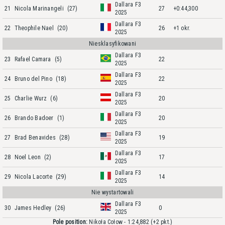
Dallara F3
21
Nicola Marinangeli
(27)
27
+0:44,300
2025
Dallara F3
22
Theophile Nael
(20)
26
+1 okr.
2025
Niesklasyfikowani
Dallara F3
23
Rafael Camara
(5)
22
2025
Dallara F3
24
Bruno del Pino
(18)
22
2025
Dallara F3
25
Charlie Wurz
(6)
20
2025
Dallara F3
26
Brando Badoer
(1)
20
2025
Dallara F3
27
Brad Benavides
(28)
19
2025
Dallara F3
28
Noel Leon
(2)
17
2025
Dallara F3
29
Nicola Lacorte
(29)
14
2025
Nie wystartowali
Dallara F3
30
James Hedley
(26)
0
2025
Pole position:
Nikoła Cołow - 1:24,882
(+2 pkt.)