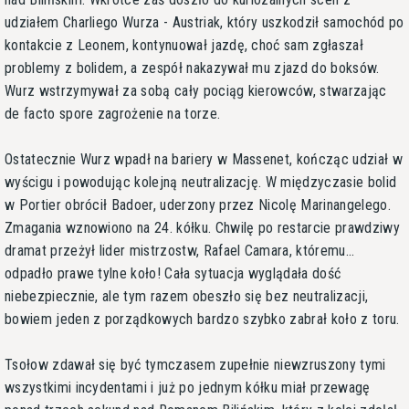
udziałem Charliego Wurza - Austriak, który uszkodził samochód po
kontakcie z Leonem, kontynuował jazdę, choć sam zgłaszał
problemy z bolidem, a zespół nakazywał mu zjazd do boksów.
Wurz wstrzymywał za sobą cały pociąg kierowców, stwarzając
de facto spore zagrożenie na torze.
Ostatecznie Wurz wpadł na bariery w Massenet, kończąc udział w
wyścigu i powodując kolejną neutralizację. W międzyczasie bolid
w Portier obrócił Badoer, uderzony przez Nicolę Marinangelego.
Zmagania wznowiono na 24. kółku. Chwilę po restarcie prawdziwy
dramat przeżył lider mistrzostw, Rafael Camara, któremu...
odpadło prawe tylne koło! Cała sytuacja wyglądała dość
niebezpiecznie, ale tym razem obeszło się bez neutralizacji,
bowiem jeden z porządkowych bardzo szybko zabrał koło z toru.
Tsołow zdawał się być tymczasem zupełnie niewzruszony tymi
wszystkimi incydentami i już po jednym kółku miał przewagę