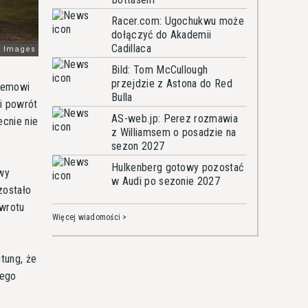
Racer.com: Ugochukwu może
dołączyć do Akademii
Cadillaca
Bild: Tom McCullough
przejdzie z Astona do Red
stemowi
Bulla
ki powrót
AS-web.jp: Perez rozmawia
ecnie nie
z Williamsem o posadzie na
sezon 2027
Hulkenberg gotowy pozostać
owy
w Audi po sezonie 2027
zostało
owrotu
Więcej wiadomości >
tung, że
żego