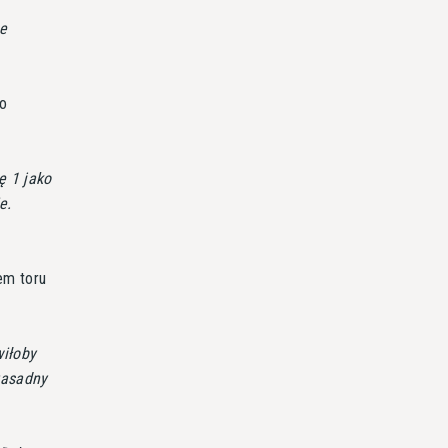
ie
go
ę 1 jako
e.
em toru
wiłoby
zasadny