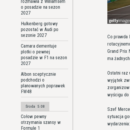
rozmawia z Williamsem
o posadzie na sezon
2027
Hulkenberg gotowy
pozostać w Audi po
sezonie 2027
Co prawda F
rotacyjnemu
Camara dementuje
Grand Prix 
plotki o pewnej
posadzie w F1 na sezon
ma żadnych
2027
Ostatni raz
Albon sceptycznie
podchodzi o
wyjątek zwi
planowanych poprawek
zorganizow
FW48
wyścigu do 
Środa
5.08
Szef Merced
sytuacja go
Cołow pewny
otrzymania szansy w
wydarzenia:
Formule 1