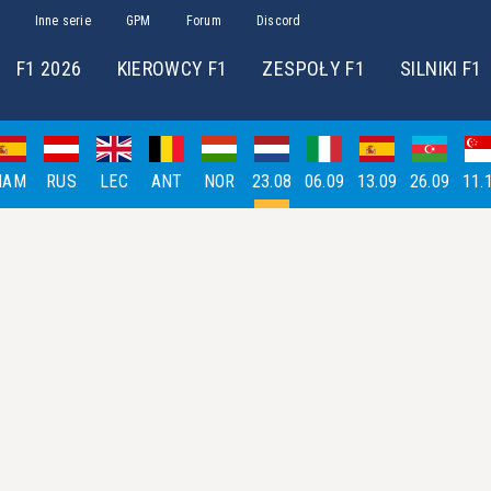
Inne serie
GPM
Forum
Discord
F1 2026
KIEROWCY F1
ZESPOŁY F1
SILNIKI F1
HAM
RUS
LEC
ANT
NOR
23.08
06.09
13.09
26.09
11.