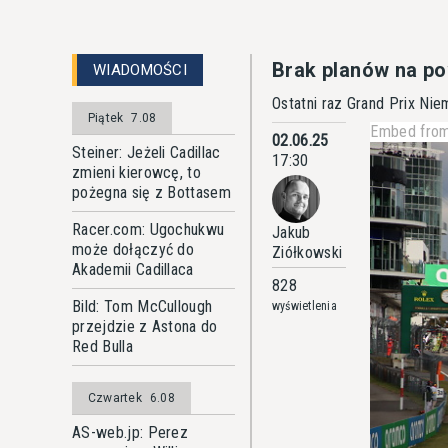
Brak planów na po
WIADOMOŚCI
Ostatni raz Grand Prix Nie
Piątek
7.08
Embed from
02.06.25
Steiner: Jeżeli Cadillac
17:30
zmieni kierowcę, to
pożegna się z Bottasem
Racer.com: Ugochukwu
Jakub
może dołączyć do
Ziółkowski
Akademii Cadillaca
828
Bild: Tom McCullough
wyświetlenia
przejdzie z Astona do
Red Bulla
Czwartek
6.08
AS-web.jp: Perez