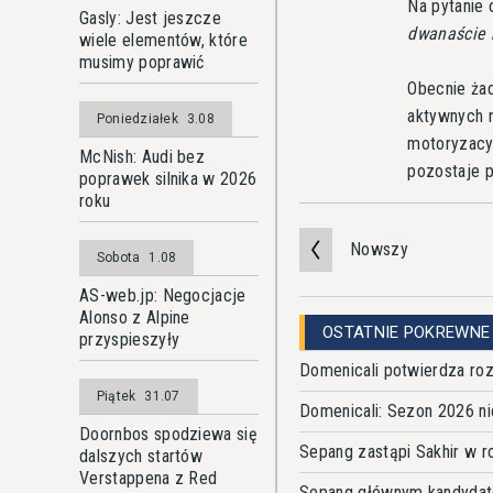
Na pytanie 
Gasly: Jest jeszcze
dwanaście 
wiele elementów, które
musimy poprawić
Obecnie żad
aktywnych n
Poniedziałek
3.08
motoryzacyj
McNish: Audi bez
pozostaje 
poprawek silnika w 2026
roku
Nowszy
Sobota
1.08
AS-web.jp: Negocjacje
Alonso z Alpine
OSTATNIE POKREWNE
przyspieszyły
Domenicali potwierdza r
Piątek
31.07
Domenicali: Sezon 2026 n
Doornbos spodziewa się
Sepang zastąpi Sakhir w r
dalszych startów
Verstappena z Red
Sepang głównym kandydate