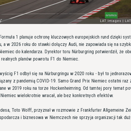
ormuła 1 planuje ochronę kluczowych europejskich rund dzięki sy
, a w 2026 roku do stawki dołączy Audi, nie zapowiada się na szyb
Niemiec do kalendarza. Dyrektor toru Nürburgring potwierdził, że ob
 realnych planów powrotu F1 do Niemiec.
 wyścig F1 odbył się na Nürburgringu w 2020 roku - był to jednoraz
ązany z pandemią COVID-19. Samo Grand Prix Niemiec ostatni raz 
ane w 2019 roku na torze Hockenheimring. Od tamtej pory temat p
Niemiec wielokrotnie wracał, ale bez konkretnych efektów.
esa, Toto Wolff, przyznał w rozmowie z Frankfurter Allgemeine Zei
spodarcza i biznesowa w Niemczech nie sprzyja organizacji tak du