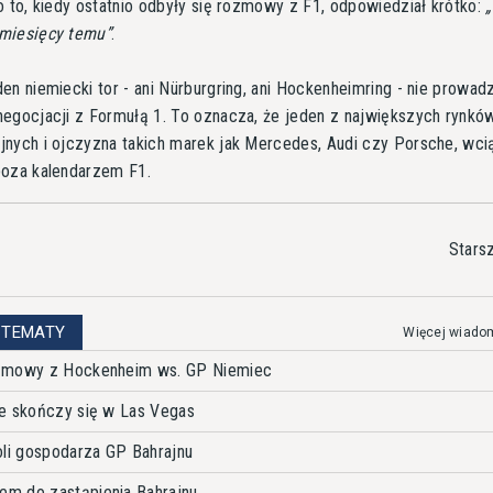
o to, kiedy ostatnio odbyły się rozmowy z F1, odpowiedział krótko:
miesięcy temu
.
en niemiecki tor - ani Nürburgring, ani Hockenheimring - nie prowadz
egocjacji z Formułą 1. To oznacza, że jeden z największych rynkó
nych i ojczyzna takich marek jak Mercedes, Audi czy Porsche, wci
poza kalendarzem F1.
Stars
 TEMATY
Więcej wiado
ozmowy z Hockenheim ws. GP Niemiec
ie skończy się w Las Vegas
oli gospodarza GP Bahrajnu
m do zastąpienia Bahrajnu