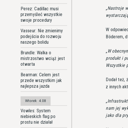
Nastroje w
Perez: Cadillac musi
przemyśleć wszystkie
wystarczaj
swoje procedury
W odpowiedz
Vasseur: Nie zmienimy
podejścia do rozwoju
Böderem, dy
naszego bolidu
W obecnym 
Brundle: Walka o
produkt i p
mistrzostwo wciąż jest
otwarta
Wszystkie 
Bearman: Celem jest
Dodał też,
przede wszystkim jak
najlepsza jazda
z innych ak
Infrastruk
Wtorek
4.08
nam jej wyk
Vowles: System
jako dla p
niebieskich flag po
prostu nie działał