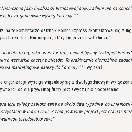
 Niemczech jako lokalizacji biznesowej najwyraźniej nie są obecn
ące, by zorganizować wyścig Formuły 1
.
i na te komentarze dziennik Kölner Express skontaktował się z In
rektorem toru Nürburgring, który nie pozostawił złudzeń.
modelu to my, jako operator toru, musielibyśmy "zakupić" Formuł
okryć wszystkie koszty z biletów. To praktycznie niemożliwe zadani
prawa marketingowe należą do Formuły 1
- wyjaśnił.
 że organizacja wyścigu wiązałaby się z dwutygodniowym wyłączeni
tywności, co dla prywatnej firmy jest zwyczajnie nieopłacalne:
tura toru byłaby zablokowana na około dwa tygodnie, co uniemożli
orzystanie w innym celu. Z tych powodów projekt jest dla nas nie
rywatnego przedsiębiorstwa
.