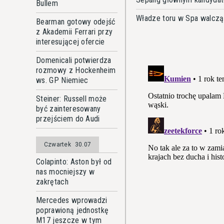
Bullem
Władze toru w Spa walczą
Bearman gotowy odejść
z Akademii Ferrari przy
interesującej ofercie
Domenicali potwierdza
rozmowy z Hockenheim
ws. GP Niemiec
Steiner: Russell może
być zainteresowany
przejściem do Audi
Czwartek
30.07
Colapinto: Aston był od
nas mocniejszy w
zakrętach
Mercedes wprowadzi
poprawioną jednostkę
M17 jeszcze w tym