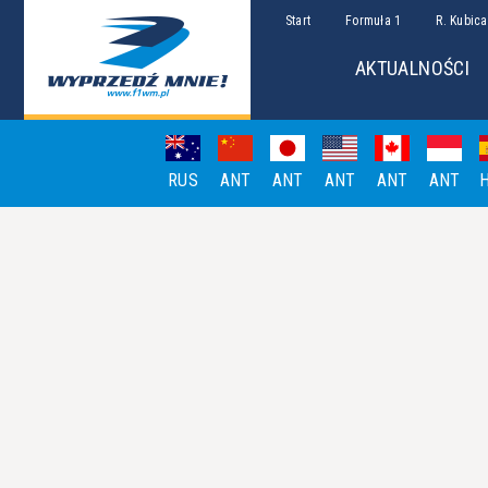
Start
Formuła 1
R. Kubica
AKTUALNOŚCI
RUS
ANT
ANT
ANT
ANT
ANT