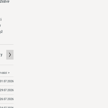
Dobre
i
w
ąż
zy
mości >
31.07.2026
29.07.2026
26.07.2026
24.07.2026