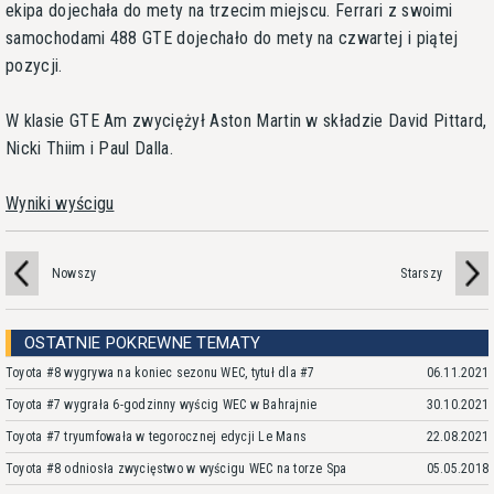
ekipa dojechała do mety na trzecim miejscu. Ferrari z swoimi
samochodami 488 GTE dojechało do mety na czwartej i piątej
pozycji.
W klasie GTE Am zwyciężył Aston Martin w składzie David Pittard,
Nicki Thiim i Paul Dalla.
Wyniki wyścigu
Nowszy
Starszy
OSTATNIE POKREWNE TEMATY
Toyota #8 wygrywa na koniec sezonu WEC, tytuł dla #7
06.11.2021
Toyota #7 wygrała 6-godzinny wyścig WEC w Bahrajnie
30.10.2021
Toyota #7 tryumfowała w tegorocznej edycji Le Mans
22.08.2021
Toyota #8 odniosła zwycięstwo w wyścigu WEC na torze Spa
05.05.2018