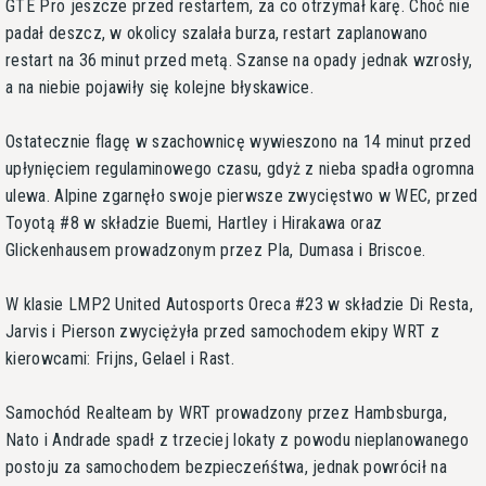
GTE Pro jeszcze przed restartem, za co otrzymał karę. Choć nie
padał deszcz, w okolicy szalała burza, restart zaplanowano
restart na 36 minut przed metą. Szanse na opady jednak wzrosły,
a na niebie pojawiły się kolejne błyskawice.
Ostatecznie flagę w szachownicę wywieszono na 14 minut przed
upłynięciem regulaminowego czasu, gdyż z nieba spadła ogromna
ulewa. Alpine zgarnęło swoje pierwsze zwycięstwo w WEC, przed
Toyotą #8 w składzie Buemi, Hartley i Hirakawa oraz
Glickenhausem prowadzonym przez Pla, Dumasa i Briscoe.
W klasie LMP2 United Autosports Oreca #23 w składzie Di Resta,
Jarvis i Pierson zwyciężyła przed samochodem ekipy WRT z
kierowcami: Frijns, Gelael i Rast.
Samochód Realteam by WRT prowadzony przez Hambsburga,
Nato i Andrade spadł z trzeciej lokaty z powodu nieplanowanego
postoju za samochodem bezpieczeńśtwa, jednak powrócił na