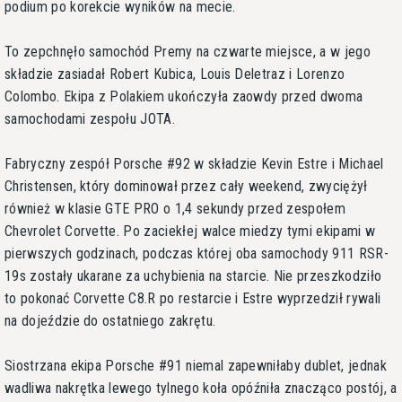
podium po korekcie wyników na mecie.
To zepchnęło samochód Premy na czwarte miejsce, a w jego
składzie zasiadał Robert Kubica, Louis Deletraz i Lorenzo
Colombo. Ekipa z Polakiem ukończyła zaowdy przed dwoma
samochodami zespołu JOTA.
Fabryczny zespół Porsche #92 w składzie Kevin Estre i Michael
Christensen, który dominował przez cały weekend, zwyciężył
również w klasie GTE PRO o 1,4 sekundy przed zespołem
Chevrolet Corvette. Po zaciekłej walce miedzy tymi ekipami w
pierwszych godzinach, podczas której oba samochody 911 RSR-
19s zostały ukarane za uchybienia na starcie. Nie przeszkodziło
to pokonać Corvette C8.R po restarcie i Estre wyprzedził rywali
na dojeździe do ostatniego zakrętu.
Siostrzana ekipa Porsche #91 niemal zapewniłaby dublet, jednak
wadliwa nakrętka lewego tylnego koła opóźniła znacząco postój, a