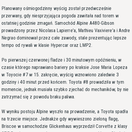
Planowany ośmiogodzinny wyścig został przedwcześnie
przerwany, gdy niesprzyjająca pogoda zawitała nad torem w
ostatniej godzinie zmagań. Samochód Alpine A480-Gibson
prowadzony przez Nicolasa Lapierre'a, Mathieu Vaxiviere'a i Andre
Negrao dominował przez całe zawody, stale prezentując lepsze
tempo od rywali w klasie Hypercar oraz LMP2.
Po pierwszej czerwonej fladze i 30 minutowym opóźnieniu, w
czasie którego naprawiano bariery po kraksie Jose Maria Lopeza
w Toyocie #7 w 15. zakręcie, wyścig wznowiono zaledwie 3
godziny i 40 minut przed końcem. Toyota #8 prowadziła w tym
momencie, jednak musiała szybko zjechać do mechaników, by nie
zatrzymać się z powodu braku paliwa.
W wyniku postoju Alpine wyszło na prowadzenie, a Toyota spadła
na trzecie miejsce. Jednakże gdy wywieszono zieloną flagę,
Briscoe w samochodzie Glickenhaus wyprzedził Corvette z klasy