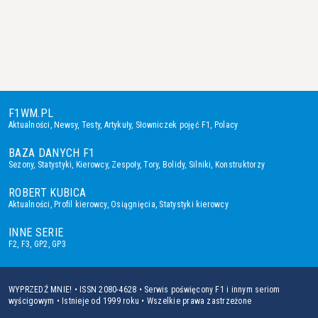
F1WM.PL
Aktualności
,
Newsy
,
Testy
,
Artykuły
,
Słowniczek pojęć F1
,
Polacy
BAZA DANYCH F1
Sezony
,
Statystyki
,
Kierowcy
,
Zespoły
,
Tory
,
Bolidy
,
Silniki
,
Konstruktorzy
ROBERT KUBICA
Aktualności
,
Profil kierowcy
,
Osiągnięcia
,
Statystyki kierowcy
INNE SERIE
F2
,
F3
,
GP2
,
GP3
WYPRZEDŹ MNIE! • ISSN 2080-4628 • Serwis poświęcony F1 i innym seriom
wyścigowym • Istnieje od 1999 roku • Wszelkie prawa zastrzeżone