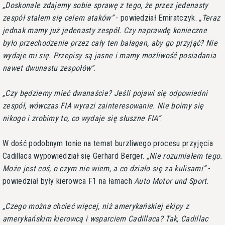
Doskonale zdajemy sobie sprawę z tego, że przez jedenasty
zespół stałem się celem ataków
- powiedział Emiratczyk.
Teraz
jednak mamy już jedenasty zespół. Czy naprawdę konieczne
było przechodzenie przez cały ten bałagan, aby go przyjąć? Nie
wydaje mi się. Przepisy są jasne i mamy możliwość posiadania
nawet dwunastu zespołów
.
Czy będziemy mieć dwanaście? Jeśli pojawi się odpowiedni
zespół, wówczas FIA wyrazi zainteresowanie. Nie boimy się
nikogo i zrobimy to, co wydaje się słuszne FIA
.
W dość podobnym tonie na temat burzliwego procesu przyjęcia
Cadillaca wypowiedział się Gerhard Berger.
Nie rozumiałem tego.
Może jest coś, o czym nie wiem, a co działo się za kulisami
-
powiedział były kierowca F1 na łamach
Auto Motor und Sport
.
Czego można chcieć więcej, niż amerykańskiej ekipy z
amerykańskim kierowcą i wsparciem Cadillaca? Tak, Cadillac