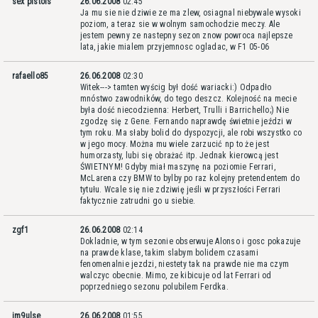
sex pistols
26.06.2008
02:45
Ja mu sie nie dziwie ze ma zlew, osiagnal niebywale wysoki
poziom, a teraz sie w wolnym samochodzie meczy. Ale
jestem pewny ze nastepny sezon znow powroca najlepsze
lata, jakie mialem przyjemnosc ogladac, w F1 05-06
rafaello85
26.06.2008
02:30
Witek---> tamten wyścig był dość wariacki:) Odpadło
mnóstwo zawodników, do tego deszcz. Kolejność na mecie
była dość niecodzienna: Herbert, Trulli i Barrichello;) Nie
zgodzę się z Gene. Fernando naprawdę świetnie jeździ w
tym roku. Ma słaby bolid do dyspozycji, ale robi wszystko co
w jego mocy. Można mu wiele zarzucić np to że jest
humorzasty, lubi się obrażać itp. Jednak kierowcą jest
ŚWIETNYM! Gdyby miał maszynę na poziomie Ferrari,
McLarena czy BMW to bylby po raz kolejny pretendentem do
tytułu. Wcale się nie zdziwię jeśli w przyszłości Ferrari
faktycznie zatrudni go u siebie.
zgf1
26.06.2008
02:14
Dokladnie, w tym sezonie obserwuje Alonso i gosc pokazuje
na prawde klase, takim slabym bolidem czasami
fenomenalnie jezdzi, niestety tak na prawde nie ma czym
walczyc obecnie. Mimo, ze kibicuje od lat Ferrari od
poprzedniego sezonu polubilem Ferdka.
im9ulse
26.06.2008
01:55