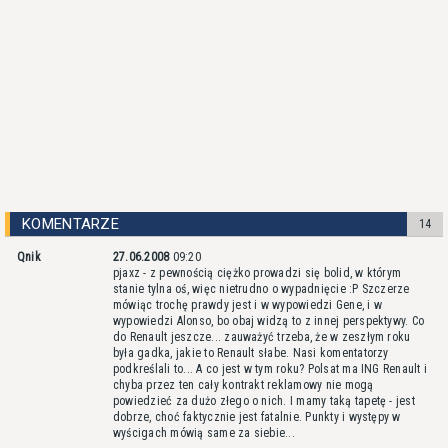
KOMENTARZE
14
Qnik
27.06.2008
09:20
pjaxz - z pewnością ciężko prowadzi się bolid, w którym
stanie tylna oś, więc nietrudno o wypadnięcie :P Szczerze
mówiąc trochę prawdy jest i w wypowiedzi Gene, i w
wypowiedzi Alonso, bo obaj widzą to z innej perspektywy. Co
do Renault jeszcze... zauważyć trzeba, że w zeszłym roku
była gadka, jakie to Renault słabe. Nasi komentatorzy
podkreślali to... A co jest w tym roku? Polsat ma
ING Renault
i
chyba przez ten cały kontrakt reklamowy nie mogą
powiedzieć za dużo złego o nich. I mamy taką tapetę - jest
dobrze, choć faktycznie jest fatalnie. Punkty i występy w
wyścigach mówią same za siebie...