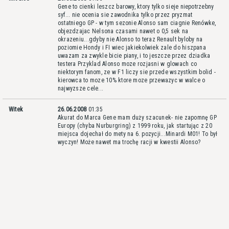
Gene to cienki leszcz barowy, ktory tylko sieje niepotrzebny
syf... nie ocenia sie zawodnika tylko przez pryzmat
ostatniego GP - w tym sezonie Alonso sam ciagnie Renówke,
objezdzajac Nelsona czasami nawet o 0,5 sek na
okrazeniu...gdyby nie Alonso to teraz Renault byloby na
poziomie Hondy i FI wiec jakiekolwiek zale do hiszpana
uwazam za zwykle bicie piany, i to jeszcze przez dziadka
testera Przyklad Alonso moze rozjasni w glowach co
niektorym fanom, ze w F1 liczy sie przede wszystkim bolid -
kierowca to moze 10% ktore moze przewazyc w walce o
najwyzsze cele...
Witek
26.06.2008
01:35
Akurat do Marca Gene mam duży szacunek- nie zapomnę GP
Europy (chyba Nurburgring) z 1999 roku, jak startując z 20
miejsca dojechał do mety na 6. pozycji...Minardi M01! To był
wyczyn! Może nawet ma trochę racji w kwestii Alonso?