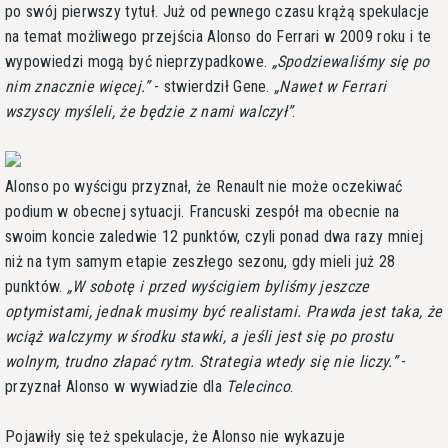
po swój pierwszy tytuł. Już od pewnego czasu krążą spekulacje
na temat możliwego przejścia Alonso do Ferrari w 2009 roku i te
wypowiedzi mogą być nieprzypadkowe.
Spodziewaliśmy się po
nim znacznie więcej.
- stwierdził Gene.
Nawet w Ferrari
wszyscy myśleli, że będzie z nami walczył
.
Alonso po wyścigu przyznał, że Renault nie może oczekiwać
podium w obecnej sytuacji. Francuski zespół ma obecnie na
swoim koncie zaledwie 12 punktów, czyli ponad dwa razy mniej
niż na tym samym etapie zeszłego sezonu, gdy mieli już 28
punktów.
W sobotę i przed wyścigiem byliśmy jeszcze
optymistami, jednak musimy być realistami. Prawda jest taka, że
wciąż walczymy w środku stawki, a jeśli jest się po prostu
wolnym, trudno złapać rytm. Strategia wtedy się nie liczy.
-
przyznał Alonso w wywiadzie dla
Telecinco
.
Pojawiły się też spekulacje, że Alonso nie wykazuje