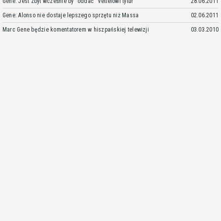
Gene: Jest zbyt wcześnie by "oddać" Vettelowi tytuł
28.06.2011
Gene: Alonso nie dostaje lepszego sprzętu niż Massa
02.06.2011
Marc Gene będzie komentatorem w hiszpańskiej telewizji
03.03.2010