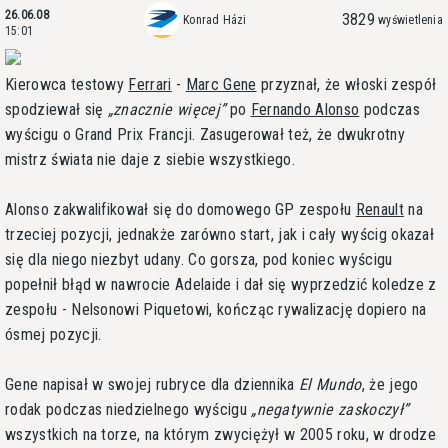
26.06.08
3829
Konrad Házi
wyświetlenia
15:01
Kierowca testowy
Ferrari
-
Marc Gene
przyznał, że włoski zespół
spodziewał się
znacznie więcej
po
Fernando Alonso
podczas
wyścigu o Grand Prix Francji. Zasugerował też, że dwukrotny
mistrz świata nie daje z siebie wszystkiego.
Alonso zakwalifikował się do domowego GP zespołu
Renault
na
trzeciej pozycji, jednakże zarówno start, jak i cały wyścig okazał
się dla niego niezbyt udany. Co gorsza, pod koniec wyścigu
popełnił błąd w nawrocie Adelaide i dał się wyprzedzić koledze z
zespołu - Nelsonowi Piquetowi, kończąc rywalizację dopiero na
ósmej pozycji.
Gene napisał w swojej rubryce dla dziennika
El Mundo
, że jego
rodak podczas niedzielnego wyścigu
negatywnie zaskoczył
wszystkich na torze, na którym zwyciężył w 2005 roku, w drodze