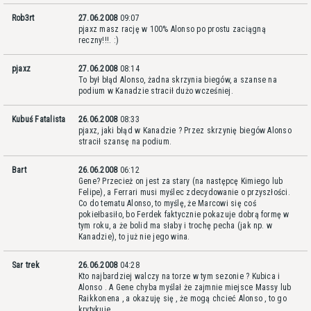
Rob3rt
27.06.2008
09:07
pjaxz masz rację w 100% Alonso po prostu zaciągną
reczny!!!. :)
pjaxz
27.06.2008
08:14
To był błąd Alonso, żadna skrzynia biegów, a szanse na
podium w Kanadzie stracił dużo wcześniej.
Kubuś Fatalista
26.06.2008
08:33
pjaxz, jaki błąd w Kanadzie ? Przez skrzynię biegów Alonso
stracił szansę na podium.
Bart
26.06.2008
06:12
Gene? Przecież on jest za stary (na następcę Kimiego lub
Felipe), a Ferrari musi myślec zdecydowanie o przyszłości.
Co do tematu Alonso, to myślę, że Marcowi się coś
pokiełbasiło, bo Ferdek faktycznie pokazuje dobrą formę w
tym roku, a że bolid ma słaby i trochę pecha (jak np. w
Kanadzie), to już nie jego wina.
Sar trek
26.06.2008
04:28
Kto najbardziej walczy na torze w tym sezonie ? Kubica i
Alonso . A Gene chyba myślał że zajmnie miejsce Massy lub
Raikkonena , a okazuję się , że mogą chcieć Alonso , to go
krytykuje .