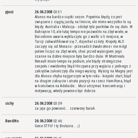
pjaxz
26.06.2008
03:51
Alonso ma bardzo ciężki sezon. Popełnia błędy, co jest
związane z ciągłą jazdą na limicie, ale mimo wszystko to są
błędy. Australia i Malezja - zdobył tyle punktów ile się dało. W
Bahrajnie 10, ale tutaj tempo nie pozwoliło na zbyt wiele, w
Barcelonie awaria wykluczyła go z walki o 5 miejsce, w
Turcji zakwalifikował się 7, dojechał szósty. Kłopoty ALO
zaczęły się od Monaco - przesadził dwukrotnie i nie mógł
potem liczyć na zbyt wiele, choć przed wyścigiem jego
szanse na dobre miejsce były bardzo duże. W Montrealu
Renault miało tempo na podium, ale błędy strategiczne
zespołu i ewidentny błąd Hiszpana przy wyjściu z jednego z
zakrętów zakończyły dla niego wyścig. Wyścig na Magny jest
dla Alonso chyba najgorszym w tym roku - kiepski start, błąd
na drugim zakręcie i utrata pozycji na rzecz Hamiltona, błąd
w końcówce na Adelaide... Musi utrzymać koncentrację i
motywację, wtedy powinno być dobrze.
cichy
26.06.2008
03:09
za jaja go powiesić... czerwony burak.
Banditto
26.06.2008
02:46
Gene STFU! I ty Brutusie... ;-)