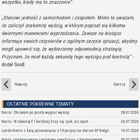
wszystko, kiedy ma to znaczenie
.
Stanowi jedność z samochodem i zespołem. Mimo to uważam,
że zaliczył znakomity wyścig, w którym popisał się kilkoma
świetnymi manewrami wyprzedzania. Zawsze na bieżąco
informuje swoich inżynierów o ogólnym zarysie sytuacji, abyśmy
mogli upewnić się, że wybierzemy odpowiednią strategię.
Przyznam, że miał każdą sekundę tego wyścigu pod kontrolą
-
dodał Seidl.
Nowszy
Starszy
OSTATNIE POKREWNE TEMATY
Norris: Chciałem po prostu wygrać wyścig
28.07.2026
Norris: W obecnej F1 bardziej liczy się zysk, niż sport
26.07.2026
Lando Norris z karą przesunięcia o 10 pozycji na starcie GP Belgii
16.07.2026
Norris zainteresowany zespołową rywalizacją z Verstappenem
03.07.2026