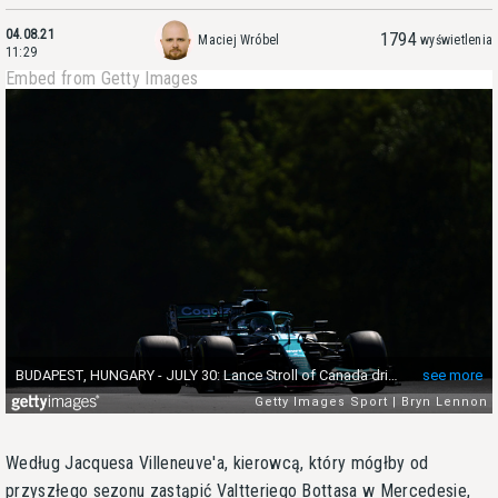
04.08.21
1794
Maciej Wróbel
wyświetlenia
11:29
Embed from Getty Images
Według Jacquesa Villeneuve'a, kierowcą, który mógłby od
przyszłego sezonu zastąpić Valtteriego Bottasa w Mercedesie,