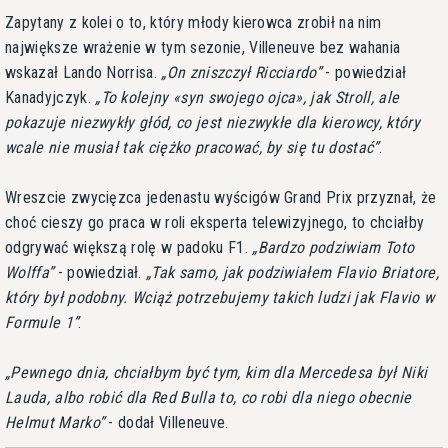
Zapytany z kolei o to, który młody kierowca zrobił na nim
największe wrażenie w tym sezonie, Villeneuve bez wahania
wskazał Lando Norrisa.
On zniszczył Ricciardo
- powiedział
Kanadyjczyk.
To kolejny «syn swojego ojca», jak Stroll, ale
pokazuje niezwykły głód, co jest niezwykłe dla kierowcy, który
wcale nie musiał tak ciężko pracować, by się tu dostać
.
Wreszcie zwycięzca jedenastu wyścigów Grand Prix przyznał, że
choć cieszy go praca w roli eksperta telewizyjnego, to chciałby
odgrywać większą rolę w padoku F1.
Bardzo podziwiam Toto
Wolffa
- powiedział.
Tak samo, jak podziwiałem Flavio Briatore,
który był podobny. Wciąż potrzebujemy takich ludzi jak Flavio w
Formule 1
.
Pewnego dnia, chciałbym być tym, kim dla Mercedesa był Niki
Lauda, albo robić dla Red Bulla to, co robi dla niego obecnie
Helmut Marko
- dodał Villeneuve.