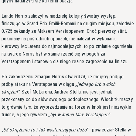
gdyby nadarzyła się ku temu okazja.
Lando Norris zaliczył w niedzielę kolejny świetny występ,
finiszując w Grand Prix Emilii-Romanii na drugim miejscu, zaledwie
0,725 sekundy za Maksem Verstappenem. Choć pierwszy stint,
pokonany na pośrednich oponach, nie należał w wykonaniu
kierowcy McLarena do najmocniejszych, to po zmianie ogumienia
na twarde Norris był w stanie rzucić się w pogoń za
Verstappenem i stanowić dla niego realne zagrożenie na finiszu.
Po zakończeniu zmagań Norris stwierdził, że mógłby podjąć
próbę ataku na Verstappena w ciągu
jednego lub dwóch
okrążeń
. Szef McLarena, Andrea Stella, nie jest jednak
przekonany co do słów swojego podopiecznego. Włoch tłumaczy
to głównie tym, że wyprzedzanie na torze w Imoli jest niezwykle
trudne, a jego rywalem
był w końcu Max Verstappen
.
63 okrążenia to i tak wystarczająco dużo
- powiedział Stella w