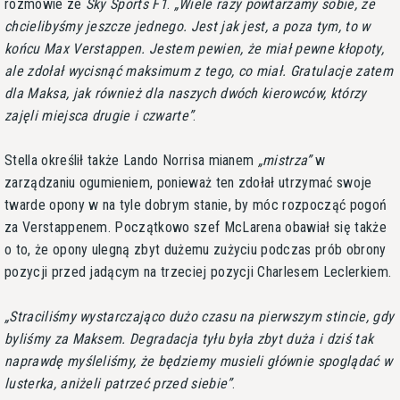
rozmowie ze
Sky Sports F1
.
Wiele razy powtarzamy sobie, że
chcielibyśmy jeszcze jednego. Jest jak jest, a poza tym, to w
końcu Max Verstappen. Jestem pewien, że miał pewne kłopoty,
ale zdołał wycisnąć maksimum z tego, co miał. Gratulacje zatem
dla Maksa, jak również dla naszych dwóch kierowców, którzy
zajęli miejsca drugie i czwarte
.
Stella określił także Lando Norrisa mianem
mistrza
w
zarządzaniu ogumieniem, ponieważ ten zdołał utrzymać swoje
twarde opony w na tyle dobrym stanie, by móc rozpocząć pogoń
za Verstappenem. Początkowo szef McLarena obawiał się także
o to, że opony ulegną zbyt dużemu zużyciu podczas prób obrony
pozycji przed jadącym na trzeciej pozycji Charlesem Leclerkiem.
Straciliśmy wystarczająco dużo czasu na pierwszym stincie, gdy
byliśmy za Maksem. Degradacja tyłu była zbyt duża i dziś tak
naprawdę myśleliśmy, że będziemy musieli głównie spoglądać w
lusterka, aniżeli patrzeć przed siebie
.