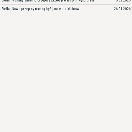
Stella: Musimy zmienić przepisy przed pierwszym wyścigiem
16.02.2026
Stella: Nowe przepisy muszą być jasne dla kibiców
26.01.2026